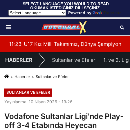
 SELECT LANGUAGE YOU WOULD TO READ 
OKUMAK İSTEDİĞİNİZ DİLİ SEÇİNİZ
  Powered by 
Translate
yonası'na Galibiyetle Başladı
11:21
2026 Akdeniz Oyunları'ndaki Rakiplerimiz Bel
11:
HABERLER
Sultanlar ve Efeler
1. ve 2. Lig
Haberler
Sultanlar ve Efeler
SULTANLAR VE EFELER
Yayınlanma: 10 Nisan 2026 - 19:26
Vodafone Sultanlar Ligi'nde Play-
off 3-4 Etabında Heyecan