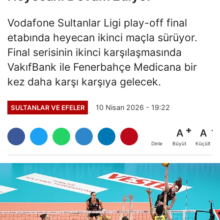
Vodafone Sultanlar Ligi play-off final
etabında heyecan ikinci maçla sürüyor.
Final serisinin ikinci karşılaşmasında
VakıfBank ile Fenerbahçe Medicana bir
kez daha karşı karşıya gelecek.
10 Nisan 2026 - 19:22
SULTANLAR VE EFELER
A
A
Büyüt
Küçült
Dinle