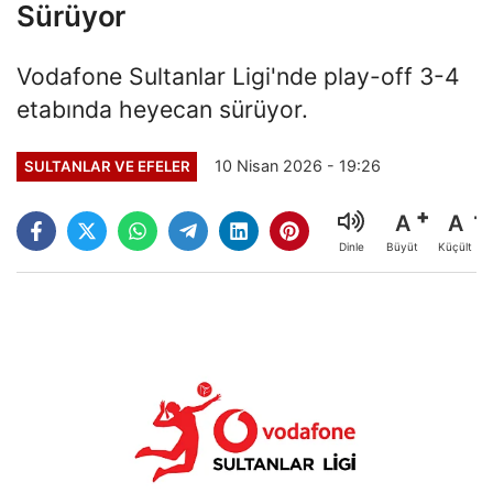
Sürüyor
Vodafone Sultanlar Ligi'nde play-off 3-4
etabında heyecan sürüyor.
10 Nisan 2026 - 19:26
SULTANLAR VE EFELER
A
A
Büyüt
Küçült
Dinle