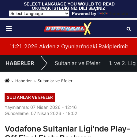
 SELECT LANGUAGE YOU WOULD TO READ 
OKUMAK İSTEDİĞİNİZ DİLİ SEÇİNİZ
  Powered by 
Translate
yonası'na Galibiyetle Başladı
11:21
2026 Akdeniz Oyunları'ndaki Rakiplerimiz Bel
11:
HABERLER
Sultanlar ve Efeler
1. ve 2. Lig
Haberler
Sultanlar ve Efeler
SULTANLAR VE EFELER
Yayınlanma: 07 Nisan 2026 - 12:46
Güncelleme: 07 Nisan 2026 - 19:02
Vodafone Sultanlar Ligi'nde Play-