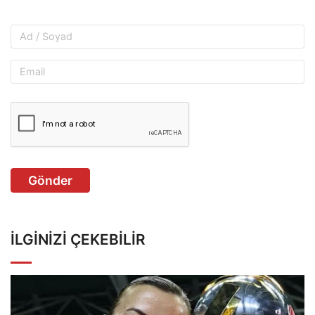
Gönder
İLGINIZI ÇEKEBILIR