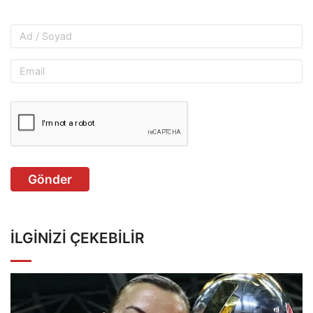
Gönder
İLGINIZI ÇEKEBILIR