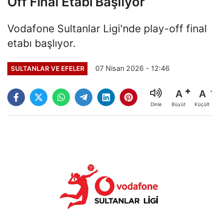
Off Final Etabı Başlıyor
Vodafone Sultanlar Ligi'nde play-off final
etabı başlıyor.
07 Nisan 2026 - 12:46
SULTANLAR VE EFELER
A
A
Büyüt
Küçült
Dinle