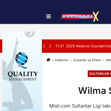
Künye
İletişim
Çerez Politikası
SON DAKİKA:
yonası'na Galibiyetle Başladı
11:21
2026 Akdeniz Oyunları'ndak
Haberler
Sultanlar ve Efeler
Wil
SULTANLAR 
Wilma S
Misli.com Sultanlar Ligi ta