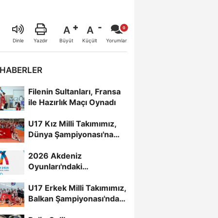
A
A
Büyüt
Küçült
Dinle
Yazdır
Yorumlar
 HABERLER
Filenin Sultanları, Fransa
ile Hazırlık Maçı Oynadı
U17 Kız Milli Takımımız,
Dünya Şampiyonası'na
Galibiyetle Başladı...
2026 Akdeniz
Oyunları'ndaki
Rakiplerimiz Belli Oldu
U17 Erkek Milli Takımımız,
Balkan Şampiyonası'nda
Yarı Finalde