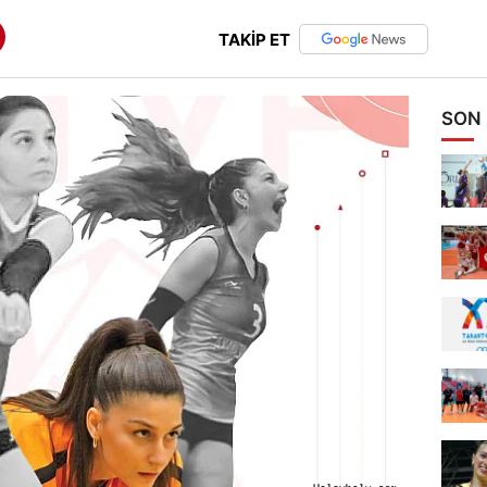
TAKİP ET
SON