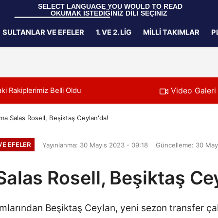
 SELECT LANGUAGE YOU WOULD TO READ 
OKUMAK İSTEDİĞİNİZ DİLİ SEÇİNİZ
  Powered by 
Translate
SULTANLAR VE EFELER
1. VE 2. LIG
MILLI TAKIMLAR
P
Gizlilik İlkeleri
Video Galeri
i Rakiplerimiz Belli Oldu
11:24
Filenin Sultanlar
ma Salas Rosell, Beşiktaş Ceylan'da!
VE EFELER
Yayınlanma: 30 Mayıs 2023 - 09:18
Güncelleme: 30 Mayı
alas Rosell, Beşiktaş Ce
kımlarından Beşiktaş Ceylan, yeni sezon transfer ç