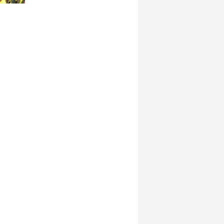
döndü