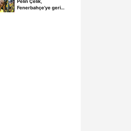
Pelin Çelik,
Fenerbahçe'ye geri
döndü