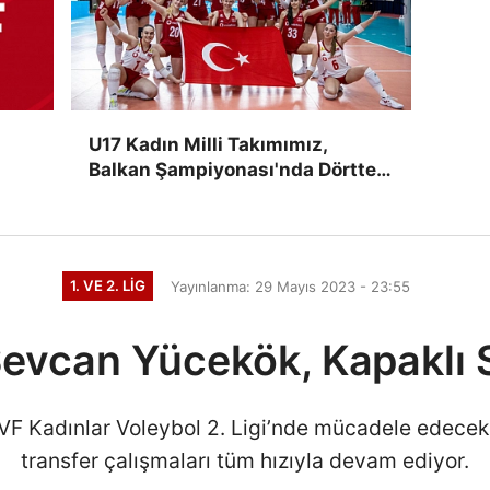
U17 Kadın Milli Takımımız,
Balkan Şampiyonası'nda Dörtte
Dört Yaptı
1. VE 2. LIG
Yayınlanma: 29 Mayıs 2023 - 23:55
Sevcan Yücekök, Kapaklı S
 Kadınlar Voleybol 2. Ligi’nde mücadele edecek o
transfer çalışmaları tüm hızıyla devam ediyor.