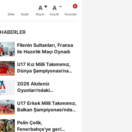
A
A
Büyüt
Küçült
Dinle
Yazdır
Yorumlar
 HABERLER
Filenin Sultanları, Fransa
ile Hazırlık Maçı Oynadı
U17 Kız Milli Takımımız,
Dünya Şampiyonası'na
Galibiyetle Başladı...
2026 Akdeniz
Oyunları'ndaki
Rakiplerimiz Belli Oldu
U17 Erkek Milli Takımımız,
Balkan Şampiyonası'nda
Yarı Finalde
Pelin Çelik,
Fenerbahçe'ye geri