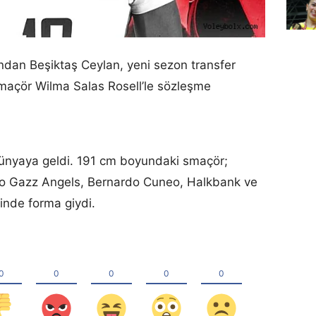
rından Beşiktaş Ceylan, yeni sezon transfer
maçör Wilma Salas Rosell’le sözleşme
dünyaya geldi. 191 cm boyundaki smaçör;
ro Gazz Angels, Bernardo Cuneo, Halkbank ve
inde forma giydi.