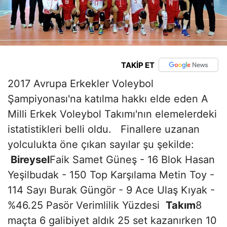
TAKİP ET
2017 Avrupa Erkekler Voleybol
Şampiyonası'na katılma hakkı elde eden A
Milli Erkek Voleybol Takımı'nın elemelerdeki
istatistikleri belli oldu. Finallere uzanan
yolculukta öne çıkan sayılar şu şekilde:
Bireysel
Faik Samet Güneş - 16 Blok Hasan
Yeşilbudak - 150 Top Karşılama Metin Toy -
114 Sayı Burak Güngör - 9 Ace Ulaş Kıyak -
%46.25 Pasör Verimlilik Yüzdesi
Takım
8
maçta 6 galibiyet aldık 25 set kazanırken 10