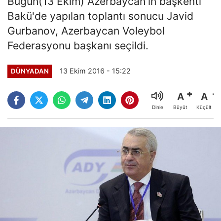
Bugün(13 Ekim) Azerbaycan'ın başkenti
Bakü'de yapılan toplantı sonucu Javid
Gurbanov, Azerbaycan Voleybol
Federasyonu başkanı seçildi.
13 Ekim 2016 - 15:22
DÜNYADAN
A
A
Büyüt
Küçült
Dinle