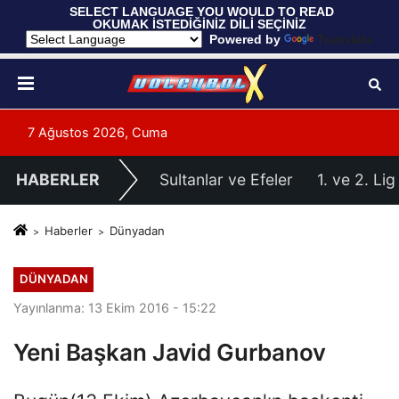
 SELECT LANGUAGE YOU WOULD TO READ 
OKUMAK İSTEDİĞİNİZ DİLİ SEÇİNİZ
  Powered by 
Translate
7 Ağustos 2026, Cuma
HABERLER
Sultanlar ve Efeler
1. ve 2. Lig
Haberler
Dünyadan
DÜNYADAN
Yayınlanma: 13 Ekim 2016 - 15:22
Yeni Başkan Javid Gurbanov