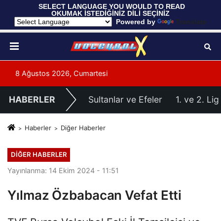
 SELECT LANGUAGE YOU WOULD TO READ 
OKUMAK İSTEDİĞİNİZ DİLİ SEÇİNİZ
  Powered by 
Translate
8 Ağustos 2026, Cumartesi
HABERLER
Sultanlar ve Efeler
1. ve 2. Lig
Haberler
Diğer Haberler
DIĞER HABERLER
Yayınlanma: 14 Ekim 2024 - 11:51
Yılmaz Özbabacan Vefat Etti