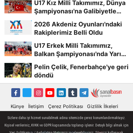
U17 Kız Milli Takımımız, Dünya
Şampiyonası'na Galibiyetle
Başladı...
2026 Akdeniz Oyunları'ndaki
Rakiplerimiz Belli Oldu
U17 Erkek Milli Takımımız,
Balkan Şampiyonası'nda Yarı
Finalde
Pelin Çelik, Fenerbahçe'ye geri
döndü
Künye
İletişim
Çerez Politikası
Gizlilik İlkeleri
Sizlere daha iyi hizmet sunabilmek adına sitemizde çerez konumlandırmaktayız.
Kişisel verileriniz, KVKK ve GDPR kapsamında toplanıp işlenir. Detaylı bilgi almak için
Veri Politikamızı / Aydınlatma Metnimizi inceleyebilirsiniz. Sitemizi kullanarak,