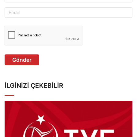
Gönder
İLGINIZI ÇEKEBILIR