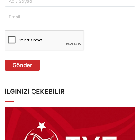
Gönder
İLGINIZI ÇEKEBILIR