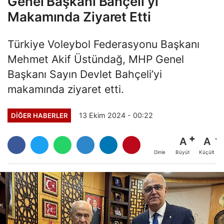
Genel Başkanı Bahçeli'yi
Makamında Ziyaret Etti
Türkiye Voleybol Federasyonu Başkanı
Mehmet Akif Üstündağ, MHP Genel
Başkanı Sayın Devlet Bahçeli’yi
makamında ziyaret etti.
13 Ekim 2024 - 00:22
DIĞER HABERLER
A
A
Büyüt
Küçült
Dinle