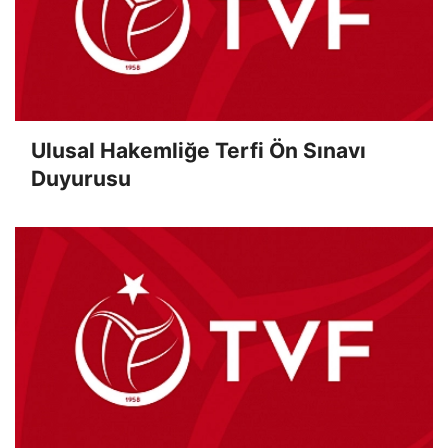
Ulusal Hakemliğe Terfi Ön Sınavı
Duyurusu