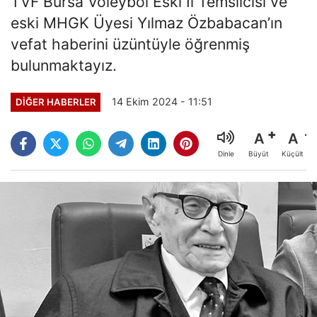
TVF Bursa Voleybol Eski İl Temsilcisi ve
eski MHGK Üyesi Yılmaz Özbabacan’ın
vefat haberini üzüntüyle öğrenmiş
bulunmaktayız.
14 Ekim 2024 - 11:51
DIĞER HABERLER
A
A
Büyüt
Küçült
Dinle