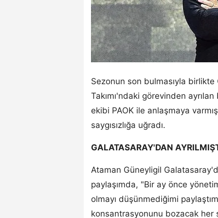
Sezonun son bulmasıyla birlikte
Takımı'ndaki görevinden ayrılan
ekibi PAOK ile anlaşmaya varmışt
saygısızlığa uğradı.
GALATASARAY'DAN AYRILMIŞT
Ataman Güneyligil Galatasaray'd
paylaşımda, "Bir ay önce yönet
olmayı düşünmediğimi paylaştım
konsantrasyonunu bozacak her ş