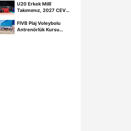
U20 Erkek Millî
Takımımız, 2027 CEV
U20 Erkekler Avrupa
FIVB Plaj Voleybolu
Şampiyonası...
Antrenörlük Kursu
Alanya’da Başladı