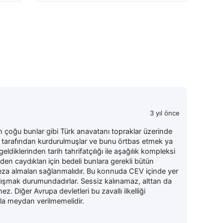
3 yıl önce
n çoğu bunlar gibi Türk anavatanı topraklar üzerinde
r tarafından kurdurulmuşlar ve bunu örtbas etmek ya
diklerinden tarih tahrifatçılığı ile aşağılık kompleksi
en caydıkları için bedeli bunlara gerekli bütün
ceza almaları sağlanmalıdır. Bu konnuda CEV içinde yer
alışmak durumundadırlar. Sessiz kalınamaz, alttan da
ez. Diğer Avrupa devletleri bu zavallı ilkelliği
sla meydan verilmemelidir.