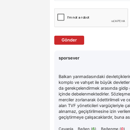
Gönder
sporsever
Balkan yarımadasındaki devletçikleri
komplo ve vahşet ile büyük devletle
da gerekçelendirmek arasında gidip gel
içinde debelenmektedirler. Sözleşmed
merciler zorlanarak ödettirilmeli ve 
alan TVF yöneticileri vargüçleriyle ç
alınamaz, geçiştirilmesine izin verilem
geçiştirmeye çalışacaklardır, buna a
Cevapla
Beğen (
6
)
Beğenme (
0
)