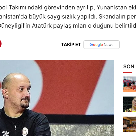
ol Takımı'ndaki görevinden ayrılıp, Yunanistan e
nistan'da büyük saygısızlık yapıldı. Skandalın p
üneyligil'in Atatürk paylaşımları olduğunu belirtild
TAKİP ET
SON