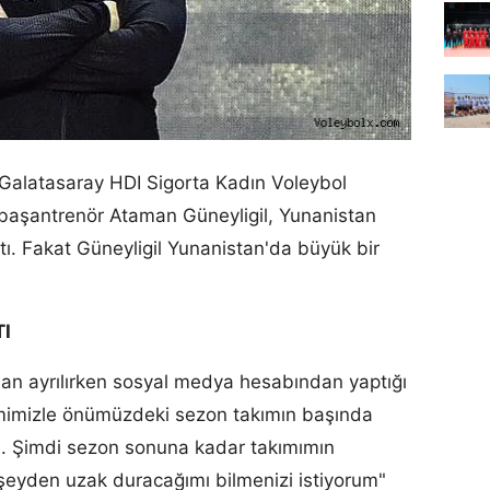
 Galatasaray HDI Sigorta Kadın Voleybol
 başantrenör Ataman Güneyligil, Yunanistan
ı. Fakat Güneyligil Yunanistan'da büyük bir
I
an ayrılırken sosyal medya hesabından yaptığı
imimizle önümüzdeki sezon takımın başında
. Şimdi sezon sonuna kadar takımımın
eyden uzak duracağımı bilmenizi istiyorum"