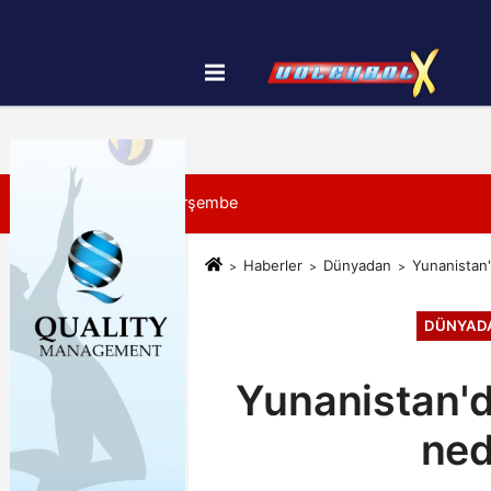
Künye
İletişim
Çerez Politikası
6 Ağustos 2026, Perşembe
Haberler
Dünyadan
Yunanistan'
DÜNYAD
Yunanistan'd
ned