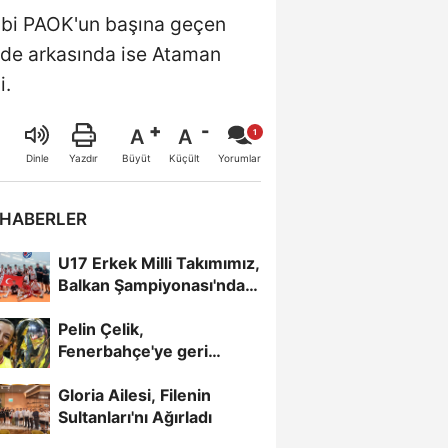
kibi PAOK'un başına geçen
erde arkasında ise Ataman
i.
A
A
Büyüt
Küçült
Dinle
Yazdır
Yorumlar
 HABERLER
U17 Erkek Milli Takımımız,
Balkan Şampiyonası'nda
Yarı Finalde
Pelin Çelik,
Fenerbahçe'ye geri
döndü
Gloria Ailesi, Filenin
Sultanları'nı Ağırladı