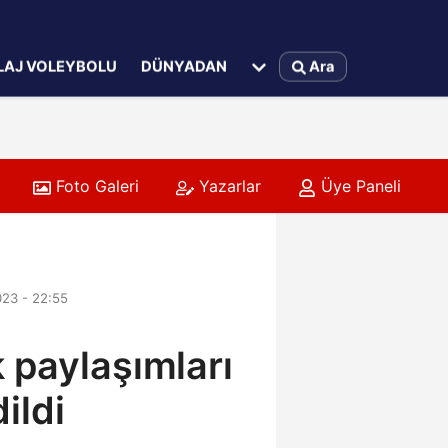
LAJ VOLEYBOLU
DÜNYADAN
Ara
Foto Galeri
Yazarlar
Üye Paneli
023 - 22:55
 paylaşımları
ildi