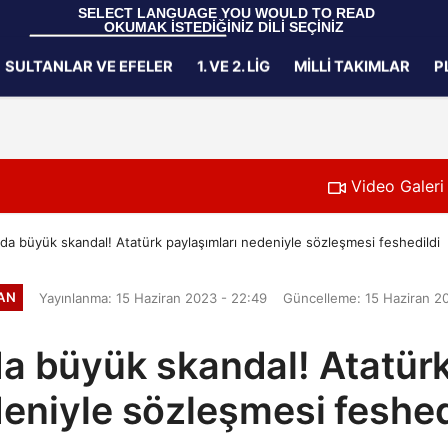
 SELECT LANGUAGE YOU WOULD TO READ 
OKUMAK İSTEDİĞİNİZ DİLİ SEÇİNİZ
  Powered by 
Translate
SULTANLAR VE EFELER
1. VE 2. LIG
MILLI TAKIMLAR
P
Gizlilik İlkeleri
Video Galeri
da büyük skandal! Atatürk paylaşımları nedeniyle sözleşmesi feshedildi
AN
Yayınlanma: 15 Haziran 2023 - 22:49
Güncelleme: 15 Haziran 2
a büyük skandal! Atatürk
eniyle sözleşmesi feshed