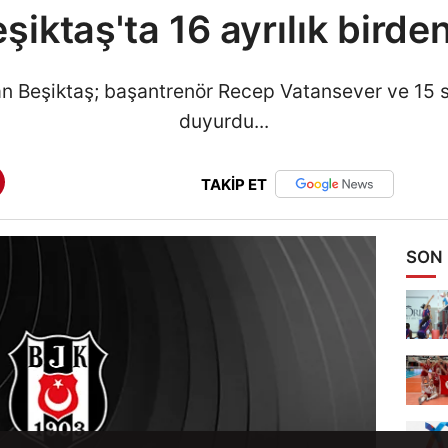
şiktaş'ta 16 ayrılık birden
an Beşiktaş; başantrenör Recep Vatansever ve 15 spo
duyurdu...
TAKİP ET
SON