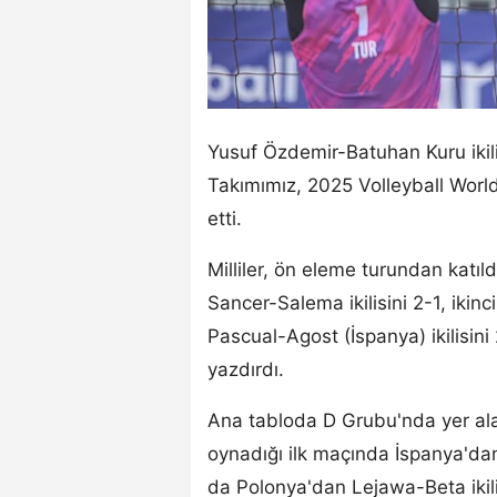
Yusuf Özdemir-Batuhan Kuru ikili
Takımımız, 2025 Volleyball Worl
etti.
Milliler, ön eleme turundan katıl
Sancer-Salema ikilisini 2-1, iki
Pascual-Agost (İspanya) ikilisin
yazdırdı.
Ana tabloda D Grubu'nda yer ala
oynadığı ilk maçında İspanya'dan
da Polonya'dan Lejawa-Beta ikili