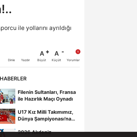
!..
rcu ile yollarını ayrıldığı
A
A
Büyüt
Küçült
Dinle
Yazdır
Yorumlar
 HABERLER
Filenin Sultanları, Fransa
ile Hazırlık Maçı Oynadı
U17 Kız Milli Takımımız,
Dünya Şampiyonası'na
Galibiyetle Başladı...
2026 Akdeniz