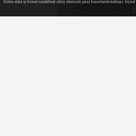
Sizlere daha iyi hizmet sunabilmek adına sitemizde çerez konumlandırmaktayız. Kişisel ver
Sultanlar Ligi takımlarından Be
sporcu ile yollarını ayrıldığı duyur
Kulüpten yapılan açıklama şu şek
Voleybol Şubemizde, önümüzdeki 
almak için yeniden yapılanma çalı
Yeniden yapılanma çalışmaları 
sporcular;