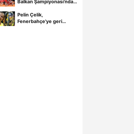
Balkan Şampiyonası'nda
Yarı Finalde
Pelin Çelik,
Fenerbahçe'ye geri
döndü