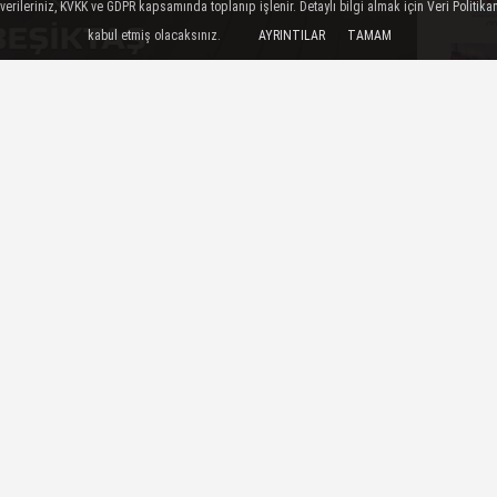
ileriniz, KVKK ve GDPR kapsamında toplanıp işlenir. Detaylı bilgi almak için Veri Politikam
kabul etmiş olacaksınız.
AYRINTILAR
TAMAM
şiktaş; başantrenör Recep Vatansever ve 15
du...
ilde:
sezon güçlü bir kadroyla zirve yarışında yer
şmaları başlatılmıştır.
kapsamında Başantrenör Recep Vatansever ile