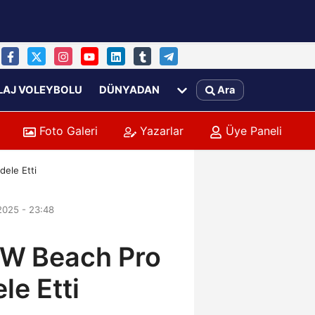
LAJ VOLEYBOLU
DÜNYADAN
Ara
Foto Galeri
Yazarlar
Üye Paneli
dele Etti
2025 - 23:48
 VW Beach Pro
le Etti