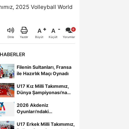
mımız, 2025 Volleyball World
A
A
Büyüt
Küçült
Dinle
Yazdır
Yorumlar
 HABERLER
Filenin Sultanları, Fransa
ile Hazırlık Maçı Oynadı
U17 Kız Milli Takımımız,
Dünya Şampiyonası'na
Galibiyetle Başladı...
2026 Akdeniz
Oyunları'ndaki
Rakiplerimiz Belli Oldu
U17 Erkek Milli Takımımız,