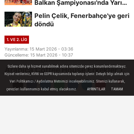
Balkan Şampiyonası'nda Yarı
Finalde
Pelin Çelik, Fenerbahçe'ye geri
döndü
1. VE 2. LIG
Yayınlanma: 15 Mart 2026 - 03:36
Güncelleme: 15 Mart 2026 - 10:37
Sizlere daha iyi hizmet sunabilmek adına sitemizde çerez konumlandırmaktayız.
Arabica Coffee House Erkekler 1.
Kişisel verileriniz, KVKK ve GDPR kapsamında toplanıp işlenir. Detaylı bilgi almak için
Ligi'nde 33. Hafta Sona Erdi
Veri Politikamızı / Aydınlatma Metnimizi inceleyebilirsiniz. Sitemizi kullanarak,
çerezleri kullanmamızı kabul etmiş olacaksınız.
AYRINTILAR
TAMAM
Yorumlar
Yorumlar
Arabica Coffee House Erkekler 1. Ligi'nde
otuz üçüncü hafta sona erdi.
15 Mart 2026 - 03:36
1. VE 2. LIG