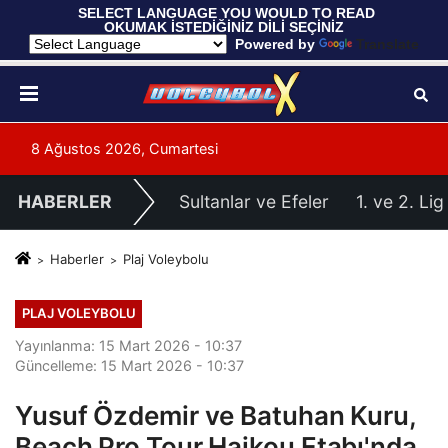
 SELECT LANGUAGE YOU WOULD TO READ 
OKUMAK İSTEDİĞİNİZ DİLİ SEÇİNİZ
  Powered by 
Translate
8 Ağustos 2026, Cumartesi
HABERLER
Sultanlar ve Efeler
1. ve 2. Lig
Haberler
Plaj Voleybolu
PLAJ VOLEYBOLU
Yayınlanma: 15 Mart 2026 - 10:37
Güncelleme: 15 Mart 2026 - 10:37
Yusuf Özdemir ve Batuhan Kuru,
Beach Pro Tour Haikou Etabı'nda