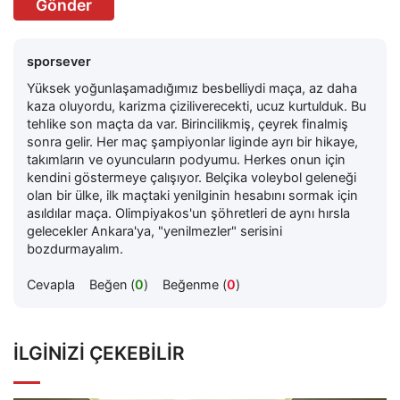
Gönder
sporsever
Yüksek yoğunlaşamadığımız besbelliydi maça, az daha
kaza oluyordu, karizma çiziliverecekti, ucuz kurtulduk. Bu
tehlike son maçta da var. Birincilikmiş, çeyrek finalmiş
sonra gelir. Her maç şampiyonlar liginde ayrı bir hikaye,
takımların ve oyuncuların podyumu. Herkes onun için
kendini göstermeye çalışıyor. Belçika voleybol geleneği
olan bir ülke, ilk maçtaki yenilginin hesabını sormak için
asıldılar maça. Olimpiyakos'un şöhretleri de aynı hırsla
gelecekler Ankara'ya, "yenilmezler" serisini
bozdurmayalım.
Cevapla
Beğen (
0
)
Beğenme (
0
)
İLGINIZI ÇEKEBILIR