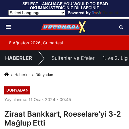
 SELECT LANGUAGE YOU WOULD TO READ 
OKUMAK İSTEDİĞİNİZ DİLİ SEÇİNİZ
  Powered by 
Translate
8 Ağustos 2026, Cumartesi
HABERLER
Sultanlar ve Efeler
1. ve 2. Lig
Haberler
Dünyadan
DÜNYADAN
Yayınlanma: 11 Ocak 2024 - 00:45
Ziraat Bankkart, Roeselare'yi 3-2
Mağlup Etti