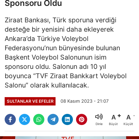
Sponsoru Oldu
Ziraat Bankası, Türk sporuna verdiği
desteğe bir yenisini daha ekleyerek
Ankara’da Türkiye Voleybol
Federasyonu’nun bünyesinde bulunan
Başkent Voleybol Salonunun isim
sponsoru oldu. Salonun adı 10 yıl
boyunca “TVF Ziraat Bankkart Voleybol
Salonu” olarak kullanılacak.
08 Kasım 2023 - 21:07
SULTANLAR VE EFELER
A
A
Büyüt
Küçült
Dinle