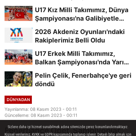
U17 Kız Milli Takımımız, Dünya
Şampiyonası'na Galibiyetle
Başladı...
2026 Akdeniz Oyunları'ndaki
Rakiplerimiz Belli Oldu
U17 Erkek Milli Takımımız,
Balkan Şampiyonası'nda Yarı
Finalde
Pelin Çelik, Fenerbahçe'ye geri
döndü
DÜNYADAN
Yayınlanma: 08 Kasım 2023 - 00:11
Güncelleme: 08 Kasım 2023 - 00:11
Sizlere daha iyi hizmet sunabilmek adına sitemizde çerez konumlandırmaktayız.
Fenerbahçe Opet, Şampiyonlar
Kişisel verileriniz, KVKK ve GDPR kapsamında toplanıp işlenir. Detaylı bilgi almak için