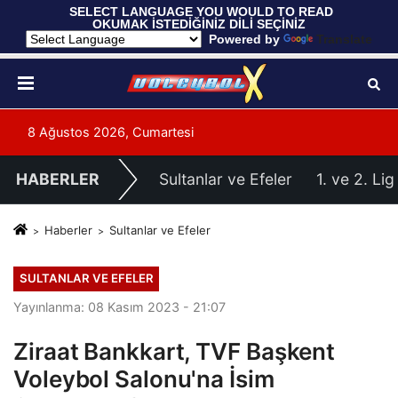
 SELECT LANGUAGE YOU WOULD TO READ 
OKUMAK İSTEDİĞİNİZ DİLİ SEÇİNİZ
  Powered by 
Translate
8 Ağustos 2026, Cumartesi
HABERLER
Sultanlar ve Efeler
1. ve 2. Lig
Haberler
Sultanlar ve Efeler
SULTANLAR VE EFELER
Yayınlanma: 08 Kasım 2023 - 21:07
Ziraat Bankkart, TVF Başkent
Voleybol Salonu'na İsim