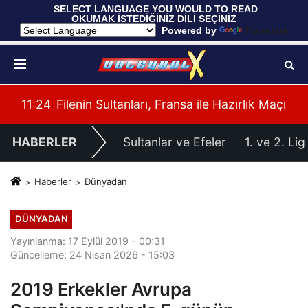
 SELECT LANGUAGE YOU WOULD TO READ 
OKUMAK İSTEDİĞİNİZ DİLİ SEÇİNİZ
  Powered by 
Translate
imiz Belli Oldu
11:24
Filenin Sultanları, Fransa ile Hazırlık Maçı Oy
HABERLER
Sultanlar ve Efeler
1. ve 2. Lig
Haberler
Dünyadan
DÜNYADAN
Yayınlanma: 17 Eylül 2019 - 00:31
Güncelleme: 24 Nisan 2026 - 15:03
2019 Erkekler Avrupa