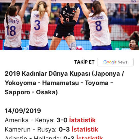
TAKİP ET
2019 Kadınlar Dünya Kupası (Japonya /
Yokoyoma - Hamamatsu - Toyoma -
Sapporo - Osaka)
14/09/2019
Amerika - Kenya:
3-0
İstatistik
Kamerun - Rusya:
0-3
İstatistik
Arjantin - Hollanda:
0-3
İstatistik