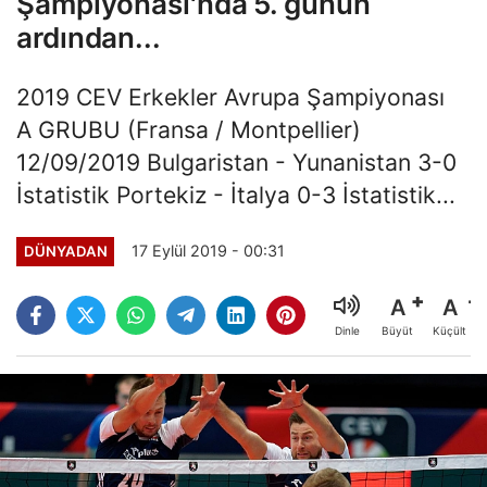
Şampiyonası'nda 5. günün
ardından...
2019 CEV Erkekler Avrupa Şampiyonası
A GRUBU (Fransa / Montpellier)
12/09/2019 Bulgaristan - Yunanistan 3-0
İstatistik Portekiz - İtalya 0-3 İstatistik...
17 Eylül 2019 - 00:31
DÜNYADAN
A
A
Büyüt
Küçült
Dinle