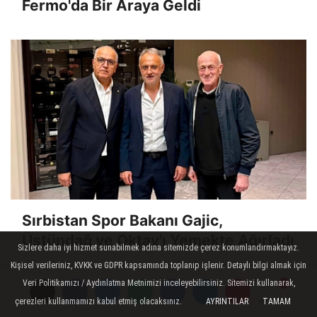
Fermo'da Bir Araya Geldi
Sırbistan Spor Bakanı Gajic,
Üstündağ ve Oktay'ı Yemekte Ağırladı
Sizlere daha iyi hizmet sunabilmek adına sitemizde çerez konumlandırmaktayız.
Kişisel verileriniz, KVKK ve GDPR kapsamında toplanıp işlenir. Detaylı bilgi almak için
Veri Politikamızı / Aydınlatma Metnimizi inceleyebilirsiniz. Sitemizi kullanarak,
çerezleri kullanmamızı kabul etmiş olacaksınız.
AYRINTILAR
TAMAM
Yorumlar
Yorumlar
Yorumlar