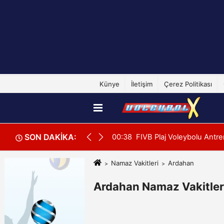
Künye
İletişim
Çerez Politikası
SON DAKİKA:
 U20 Erkekler Avrupa Şampiyonası İlk Tur Elemeleri Hazırlıklarına 
00:38
FIVB Plaj Voleybolu Antre
Namaz Vakitleri
Ardahan
Ardahan Namaz Vakitler