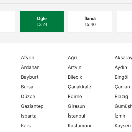
ş
İkindi
Öğle
15:40
12:24
Afyon
Ağrı
Aksara
Ardahan
Artvin
Aydın
Bayburt
Bilecik
Bingöl
Bursa
Çanakkale
Çankırı
Düzce
Edirne
Elazığ
Gaziantep
Giresun
Gümüşh
Isparta
İstanbul
İzmir
Kars
Kastamonu
Kayseri