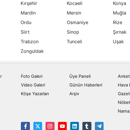
Kırşehir
Kocaeli
Konya
Mardin
Mersin
Muğla
Ordu
Osmaniye
Rize
Siirt
Sinop
Şırnak
Trabzon
Tunceli
Uşak
Zonguldak
r
Foto Galeri
Üye Paneli
Anket
Video Galeri
Günün Haberleri
Hava
Köşe Yazarları
Arşiv
Gazet
Nöbet
Namaz 