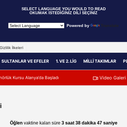
 SELECT LANGUAGE YOU WOULD TO READ  
OKUMAK İSTEDİĞİNİZ DİLİ SEÇİNİZ
  Powered by 
Translate
Gizlilik İlkeleri
SULTANLAR VE EFELER
1. VE 2. LIG
MILLI TAKIMLAR
P
Video Galeri
Başladı
nörlük Kursu Alanya’da Başladı
00:39
U20 Erkek Millî
i
Öğlen
vaktine kalan süre
3 saat 38 dakika 46 saniye