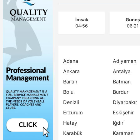
İmsak
Güne
04:56
06:21
Adana
Adıyaman
Ankara
Antalya
Bartın
Batman
Bolu
Burdur
Denizli
Diyarbakır
Erzurum
Eskişehir
Hatay
Iğdır
Karabük
Karaman