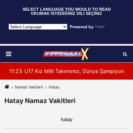
 SELECT LANGUAGE YOU WOULD TO READ  
OKUMAK İSTEDİĞİNİZ DİLİ SEÇİNİZ
  Powered by 
Translate
 Maçı Oynadı
11:23
U17 Kız Milli Takımımız, Dünya Şampiyonası'n
11:
Namaz Vakitleri
Hatay
Hatay Namaz Vakitleri
hatay