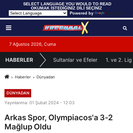
 SELECT LANGUAGE YOU WOULD TO READ 
OKUMAK İSTEDİĞİNİZ DİLİ SEÇİNİZ
  Powered by 
Translate
7 Ağustos 2026, Cuma
HABERLER
Sultanlar ve Efeler
1. ve 2. Lig
Haberler
Dünyadan
DÜNYADAN
Yayınlanma: 01 Şubat 2024 - 12:03
Arkas Spor, Olympiacos'a 3-2
Mağlup Oldu