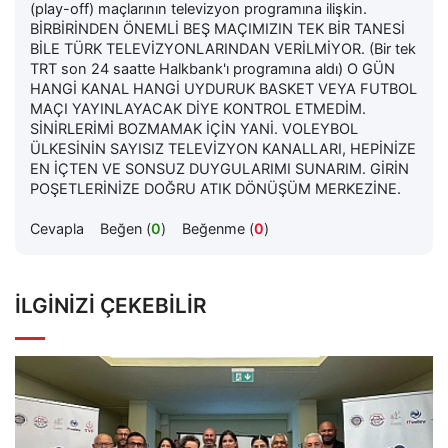
(play-off) maçlarının televizyon programına ilişkin.
BİRBİRİNDEN ÖNEMLİ BEŞ MAÇIMIZIN TEK BİR TANESİ
BİLE TÜRK TELEVİZYONLARINDAN VERİLMİYOR. (Bir tek
TRT son 24 saatte Halkbank'ı programına aldı) O GÜN
HANGİ KANAL HANGİ UYDURUK BASKET VEYA FUTBOL
MAÇI YAYINLAYACAK DİYE KONTROL ETMEDİM.
SİNİRLERİMİ BOZMAMAK İÇİN YANİ. VOLEYBOL
ÜLKESİNİN SAYISIZ TELEVİZYON KANALLARI, HEPİNİZE
EN İÇTEN VE SONSUZ DUYGULARIMI SUNARIM. GİRİN
POŞETLERİNİZE DOĞRU ATIK DÖNÜŞÜM MERKEZİNE.
Cevapla
Beğen (
0
)
Beğenme (
0
)
İLGINIZI ÇEKEBILIR