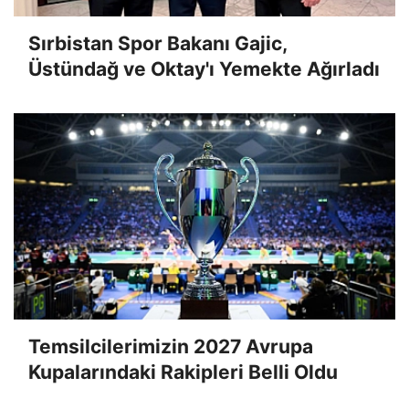
Sırbistan Spor Bakanı Gajic,
Üstündağ ve Oktay'ı Yemekte Ağırladı
Temsilcilerimizin 2027 Avrupa
Kupalarındaki Rakipleri Belli Oldu