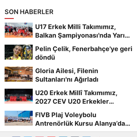
SON HABERLER
U17 Erkek Milli Takımımız,
Balkan Şampiyonası'nda Yarı
Finalde
Pelin Çelik, Fenerbahçe'ye geri
döndü
Gloria Ailesi, Filenin
Sultanları'nı Ağırladı
U20 Erkek Millî Takımımız,
2027 CEV U20 Erkekler
Avrupa Şampiyonası...
FIVB Plaj Voleybolu
Antrenörlük Kursu Alanya’da
Başladı