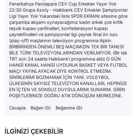
Fenerbahçe Parolapara CEV Cup Erkekler Yayın Yok
22:30 Grupa Azoty - Halkbank CEV Erkekler Şampiyonlar
Ligi Yayın Yok Yukarıdaki liste SPOR EKRANI sitesine göre
çarşamba akşamı oynayacağımız kadın erkek çok kritik
teşvik kupası yarıfinalleri, konfederasyon kupası
çeyrekfinalleri ve şampiyonlar ligi çeyrek final ön turu
(play-off) maçlarının televizyon programına ilişkin.
BİRBİRİNDEN ÖNEMLİ BEŞ MAÇIMIZIN TEK BİR TANESİ
BİLE TÜRK TELEVİZYONLARINDAN VERİLMİYOR. (Bir tek
TRT son 24 saatte Halkbank'ı programına aldı) O GÜN
HANGİ KANAL HANGİ UYDURUK BASKET VEYA FUTBOL
MAÇI YAYINLAYACAK DİYE KONTROL ETMEDİM.
SİNİRLERİMİ BOZMAMAK İÇİN YANİ. VOLEYBOL
ÜLKESİNİN SAYISIZ TELEVİZYON KANALLARI, HEPİNİZE
EN İÇTEN VE SONSUZ DUYGULARIMI SUNARIM. GİRİN
POŞETLERİNİZE DOĞRU ATIK DÖNÜŞÜM MERKEZİNE.
Cevapla
Beğen (
0
)
Beğenme (
0
)
İLGINIZI ÇEKEBILIR