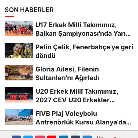
SON HABERLER
U17 Erkek Milli Takımımız,
Balkan Şampiyonası'nda Yarı
Finalde
Pelin Çelik, Fenerbahçe'ye geri
döndü
Gloria Ailesi, Filenin
Sultanları'nı Ağırladı
U20 Erkek Millî Takımımız,
2027 CEV U20 Erkekler
Avrupa Şampiyonası...
FIVB Plaj Voleybolu
Antrenörlük Kursu Alanya’da
Başladı