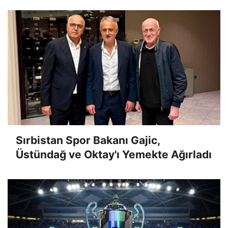
Sırbistan Spor Bakanı Gajic,
Üstündağ ve Oktay'ı Yemekte Ağırladı