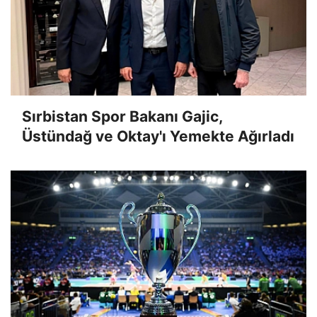
Sırbistan Spor Bakanı Gajic,
Üstündağ ve Oktay'ı Yemekte Ağırladı