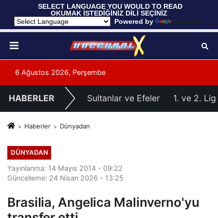
 SELECT LANGUAGE YOU WOULD TO READ 
OKUMAK İSTEDİĞİNİZ DİLİ SEÇİNİZ
  Powered by 
Translate
6 Ağustos 2026, Perşembe
HABERLER
Sultanlar ve Efeler
1. ve 2. Lig
Haberler
Dünyadan
DÜNYADAN
Yayınlanma: 14 Mayıs 2014 - 09:22
Güncelleme: 24 Nisan 2026 - 13:25
Brasilia, Angelica Malinverno'yu
transfer etti..