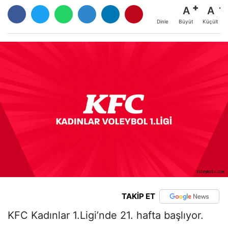
A
A
Büyüt
Küçült
Dinle
TAKİP ET
KFC Kadınlar 1.Ligi’nde 21. hafta başlıyor.