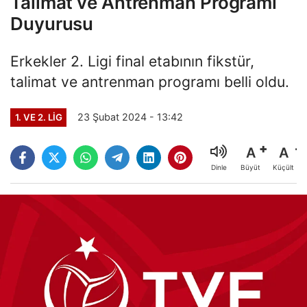
Talimat ve Antrenman Programı
Duyurusu
Erkekler 2. Ligi final etabının fikstür,
talimat ve antrenman programı belli oldu.
23 Şubat 2024 - 13:42
1. VE 2. LIG
A
A
Büyüt
Küçült
Dinle