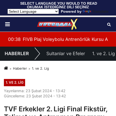
 SELECT LANGUAGE YOU WOULD TO READ 
OKUMAK İSTEDİĞİNİZ DİLİ SEÇİNİZ
  Powered by 
Translate
leri Hazırlıklarına Başladı
su Alanya’da Başladı
00:39
U20 Erkek Millî Takımımız, 2027 CEV U20 Er
HABERLER
Sultanlar ve Efeler
1. ve 2. Lig
Haberler
1. ve 2. Lig
1. VE 2. LIG
Yayınlanma: 23 Şubat 2024 - 13:42
Güncelleme: 23 Şubat 2024 - 13:42
TVF Erkekler 2. Ligi Final Fikstür,