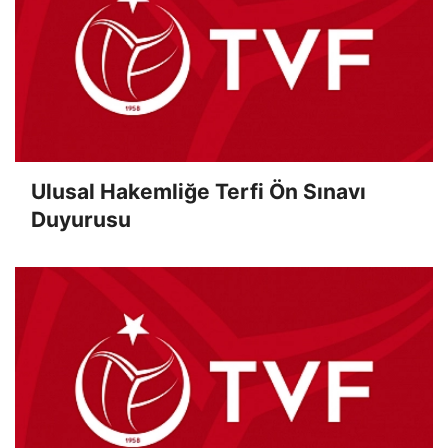
Ulusal Hakemliğe Terfi Ön Sınavı
Duyurusu