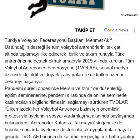
TAKİP ET
Türkiye Voleybol Federasyonu Başkanı Mehmet Akif
Üstündağ’ın desteği ile tüm voleybol antrenörlerini tek çatı
altında toplamayı ilke edinerek, birlik ve takım ruhuyla Türk
antrenörlerine destek olmak amacıyla 2019 yılında kurulan Tüm
Voleybol Antrenörleri Federasyonu (TVOLAF), sosyal medya
üzerinde de aktif ve duyarlı çalışmaları ile dikkatleri üzerine
çekmeyi başarıyor.
Pandemi süreci öncesinde Mersin ve İzmir’de düzenlediği
eğitim seminerlerine, pandemi sırasında da online seminerle
katılımcıların bilgilendirilmesini sağlamayı sürdüren TVOLAF,
”Ülkemizdeki her Voleybol Antrenörü bizim için önemlidir”
mottosuyla üyelerinin sosyal yardımlaşma alanında paylaşımda
bulunurken; ‘Antrenörler Kafanıza Takmayın’ sloganı ile de
hukuki konularda üyelerine destek olacak uygulamaları hayata
geçirdi. TVOLAF bununla da kalmadı ve geçtiğimiz hafta yaptığı