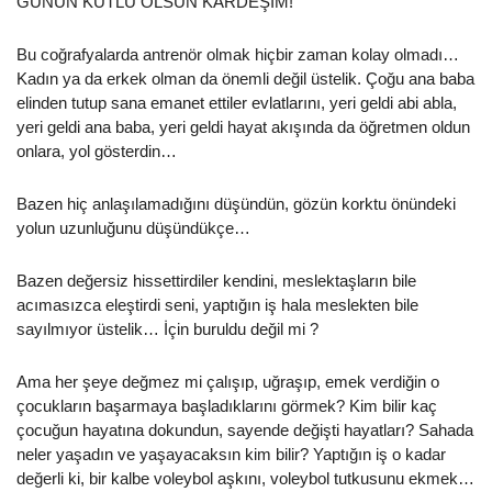
GÜNÜN KUTLU OLSUN KARDEŞİM!
Bu coğrafyalarda antrenör olmak hiçbir zaman kolay olmadı…
Kadın ya da erkek olman da önemli değil üstelik. Çoğu ana baba
elinden tutup sana emanet ettiler evlatlarını, yeri geldi abi abla,
yeri geldi ana baba, yeri geldi hayat akışında da öğretmen oldun
onlara, yol gösterdin…
Bazen hiç anlaşılamadığını düşündün, gözün korktu önündeki
yolun uzunluğunu düşündükçe…
Bazen değersiz hissettirdiler kendini, meslektaşların bile
acımasızca eleştirdi seni, yaptığın iş hala meslekten bile
sayılmıyor üstelik… İçin buruldu değil mi ?
Ama her şeye değmez mi çalışıp, uğraşıp, emek verdiğin o
çocukların başarmaya başladıklarını görmek? Kim bilir kaç
çocuğun hayatına dokundun, sayende değişti hayatları? Sahada
neler yaşadın ve yaşayacaksın kim bilir? Yaptığın iş o kadar
değerli ki, bir kalbe voleybol aşkını, voleybol tutkusunu ekmek…