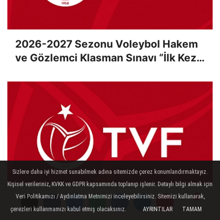
2026-2027 Sezonu Voleybol Hakem
ve Gözlemci Klasman Sınavı “İlk Kez”
Çevrimiçi Olarak Gerçekleştirildi
Sizlere daha iyi hizmet sunabilmek adına sitemizde çerez konumlandırmaktayız.
Kişisel verileriniz, KVKK ve GDPR kapsamında toplanıp işlenir. Detaylı bilgi almak için
Veri Politikamızı / Aydınlatma Metnimizi inceleyebilirsiniz. Sitemizi kullanarak,
Dördüncü ve Beşinci Kademe
çerezleri kullanmamızı kabul etmiş olacaksınız.
AYRINTILAR
TAMAM
Yorumlar
Yorumlar
Yorumlar
Yorumlar