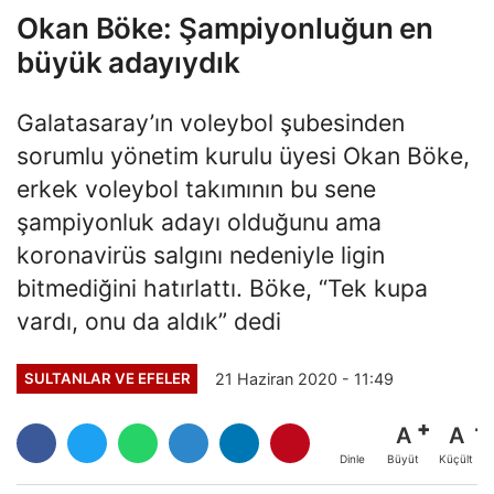
Okan Böke: Şampiyonluğun en
büyük adayıydık
Galatasaray’ın voleybol şubesinden
sorumlu yönetim kurulu üyesi Okan Böke,
erkek voleybol takımının bu sene
şampiyonluk adayı olduğunu ama
koronavirüs salgını nedeniyle ligin
bitmediğini hatırlattı. Böke, “Tek kupa
vardı, onu da aldık” dedi
21 Haziran 2020 - 11:49
SULTANLAR VE EFELER
A
A
Büyüt
Küçült
Dinle