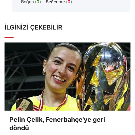
Beğen (
0
)
Beğenme (
0
)
İLGINIZI ÇEKEBILIR
Pelin Çelik, Fenerbahçe'ye geri
döndü