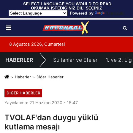
 SELECT LANGUAGE YOU WOULD TO READ 
OKUMAK İSTEDİĞİNİZ DİLİ SEÇİNİZ
  Powered by 
Translate
8 Ağustos 2026, Cumartesi
HABERLER
Sultanlar ve Efeler
1. ve 2. Lig
Haberler
Diğer Haberler
DIĞER HABERLER
Yayınlanma: 21 Haziran 2020 - 15:47
TVOLAF'dan duygu yüklü
kutlama mesajı