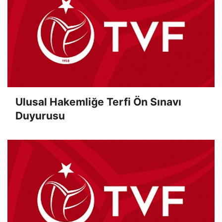
Ulusal Hakemliğe Terfi Ön Sınavı
Duyurusu