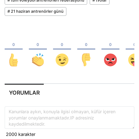
# tüm voleybol antrenörleri federasyonu
# tvolaf
# 21 haziran antrenörler günü
YORUMLAR