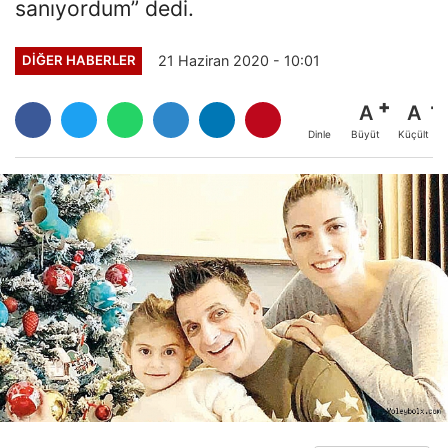
sanıyordum” dedi.
21 Haziran 2020 - 10:01
DIĞER HABERLER
A
A
Büyüt
Küçült
Dinle