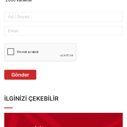
Gönder
İLGINIZI ÇEKEBILIR