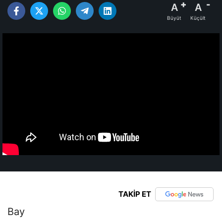
A
A
Büyüt
Küçült
TAKİP ET
Bay