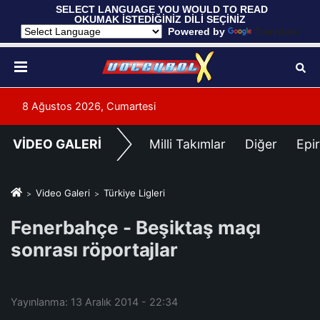
 SELECT LANGUAGE YOU WOULD TO READ 
OKUMAK İSTEDİĞİNİZ DİLİ SEÇİNİZ
  Powered by 
Translate
8 Ağustos 2026, Cumartesi
VİDEO GALERİ
Milli Takımlar
Diğer
Epi
Video Galeri
Türkiye Ligleri
Fenerbahçe - Beşiktaş maçı
sonrası röportajlar
Yayınlanma: 13 Aralık 2014 - 22:34