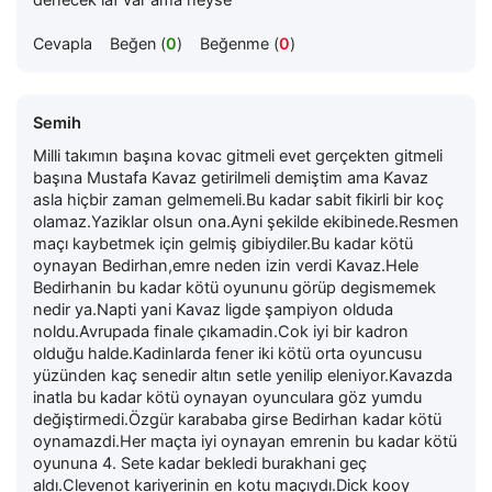
denecek laf var ama neyse
Cevapla
Beğen (
0
)
Beğenme (
0
)
Semih
Milli takımın başına kovac gitmeli evet gerçekten gitmeli
başına Mustafa Kavaz getirilmeli demiştim ama Kavaz
asla hiçbir zaman gelmemeli.Bu kadar sabit fikirli bir koç
olamaz.Yaziklar olsun ona.Ayni şekilde ekibinede.Resmen
maçı kaybetmek için gelmiş gibiydiler.Bu kadar kötü
oynayan Bedirhan,emre neden izin verdi Kavaz.Hele
Bedirhanin bu kadar kötü oyununu görüp degismemek
nedir ya.Napti yani Kavaz ligde şampiyon olduda
noldu.Avrupada finale çıkamadin.Cok iyi bir kadron
olduğu halde.Kadinlarda fener iki kötü orta oyuncusu
yüzünden kaç senedir altın setle yenilip eleniyor.Kavazda
inatla bu kadar kötü oynayan oyunculara göz yumdu
değiştirmedi.Özgür karababa girse Bedirhan kadar kötü
oynamazdi.Her maçta iyi oynayan emrenin bu kadar kötü
oyununa 4. Sete kadar bekledi burakhani geç
aldı.Clevenot kariyerinin en kotu maçıydı.Dick kooy