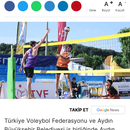
A
A
Büyüt
Küçült
Dinle
TAKİP ET
Türkiye Voleybol Federasyonu ve Aydın
Büyükşehir Belediyesi iş birliğinde Aydın