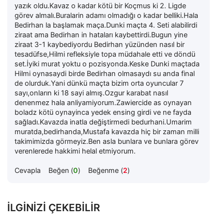
yazık oldu.Kavaz o kadar kötü bir Koçmus ki 2. Ligde
görev almalı.Buralarin adamı olmadığı o kadar belliki.Hala
Bedirhan la başlamak maça.Dunki maçta 4. Seti alabilirdi
ziraat ama Bedirhan in hataları kaybettirdi.Bugun yine
ziraat 3-1 kaybediyordu Bedirhan yüzünden nasıl bir
tesadüfse,Hilmi refleksiyle topa müdahale etti ve döndü
set.İyiki murat yoktu o pozisyonda.Keske Dunki maçtada
Hilmi oynasaydi birde Bedirhan olmasaydı su anda final
de olurduk.Yani dünkü maçta bizim orta oyuncular 7
sayı,onların ki 18 sayi almış.Ozgur karabat nasıl
denenmez hala anliyamiyorum.Zawiercide as oynayan
boladz kötü oynayinca yedek ensing girdi ve ne fayda
sağladı.Kavazda inatla değiştirmedi bedurhani.Umarim
muratda,bedirhanda,Mustafa kavazda hiç bir zaman milli
takimimizda görmeyiz.Ben asla bunlara ve bunlara görev
verenlerede hakkimi helal etmiyorum.
Cevapla
Beğen (
0
)
Beğenme (
2
)
İLGINIZI ÇEKEBILIR