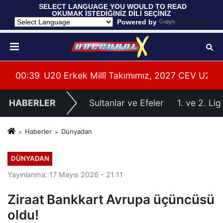
 SELECT LANGUAGE YOU WOULD TO READ 
OKUMAK İSTEDİĞİNİZ DİLİ SEÇİNİZ
  Powered by 
Translate
leri Hazırlıklarına Başladı
su Alanya’da Başladı
00:39
U20 Erkek Millî Takımımız, 2027 CEV U20 Er
HABERLER
Sultanlar ve Efeler
1. ve 2. Lig
Haberler
Dünyadan
DÜNYADAN
Yayınlanma: 17 Mayıs 2026 - 21:11
Ziraat Bankkart Avrupa üçüncüsü
oldu!