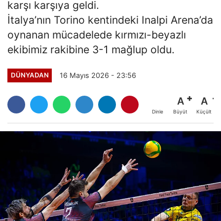
karşı karşıya geldi.
İtalya’nın Torino kentindeki Inalpi Arena’da
oynanan mücadelede kırmızı-beyazlı
ekibimiz rakibine 3-1 mağlup oldu.
16 Mayıs 2026 - 23:56
DÜNYADAN
A
A
Büyüt
Küçült
Dinle