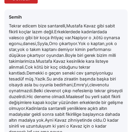
Semih
Tekrar edicem bize santarelli,Mustafa Kavaz gibi sabit
fikirli koçlar lazım değil.Erkeklerdede kadınlardada
valesco gibi bir koça ihtiyaç var.Napiyor o ,kötü oynarsa
egonu,danesi,Syyla,Orro çıkartıyor.Yok o kaptan,yok o
star,yok o takım kaptanı demiyor kimin performansı
düşükse çıkartıyor oyundan.Boyle biri gerek bizim milli
takimlarimiza.Mustafa Kavaz kesinlikle kara listeye
alinmali.Cok kötü bir koç olduğunu tekrar
kanıtladı.Demekki o geçen seneki cev şampiyonlugu
tesadüf müş.Yazik.Su anda ziraatin başında başka biri
olsaydı asla bu oyunla bedirhani,Emre'yi,clevenotu
oynatmazdi.Belki clevenot çıkıp nefeslenip tekrar girseydi
duzelirdi.Hic deneme olmadi.Maalesef bu yerli sabit fikirli
değişimlere kapalı koçlar yüzünden erkeklerde bir gelişme
olmuyor.Kadinlarda santarelli yeniliklere açıktı altın
madalyalar geldi sonra sabit fikirlilige başlayınca dahada
altın madalya yok.Ayni Kavaz zihniyetinde oldu.O kadar
sinirli ve uzuntuluyum ki yani o Kavaz için o kadar