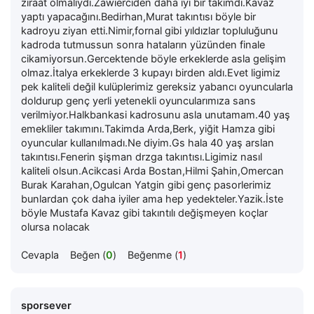
ziraat olmalıydı.Zawierciden daha iyi bir takımdı.Kavaz
yaptı yapacağını.Bedirhan,Murat takıntısı böyle bir
kadroyu ziyan etti.Nimir,fornal gibi yıldızlar topluluğunu
kadroda tutmussun sonra hataların yüzünden finale
cikamiyorsun.Gercektende böyle erkeklerde asla gelişim
olmaz.İtalya erkeklerde 3 kupayı birden aldı.Evet ligimiz
pek kaliteli değil kulüplerimiz gereksiz yabancı oyuncularla
doldurup genç yerli yetenekli oyuncularımıza sans
verilmiyor.Halkbankasi kadrosunu asla unutamam.40 yaş
emekliler takımını.Takimda Arda,Berk, yiğit Hamza gibi
oyuncular kullanılmadı.Ne diyim.Gs hala 40 yaş arslan
takıntısı.Fenerin şişman drzga takıntısı.Ligimiz nasıl
kaliteli olsun.Acikcasi Arda Bostan,Hilmi Şahin,Omercan
Burak Karahan,Ogulcan Yatgin gibi genç pasorlerimiz
bunlardan çok daha iyiler ama hep yedekteler.Yazik.İste
böyle Mustafa Kavaz gibi takıntılı değişmeyen koçlar
olursa nolacak
Cevapla
Beğen (
0
)
Beğenme (
1
)
sporsever