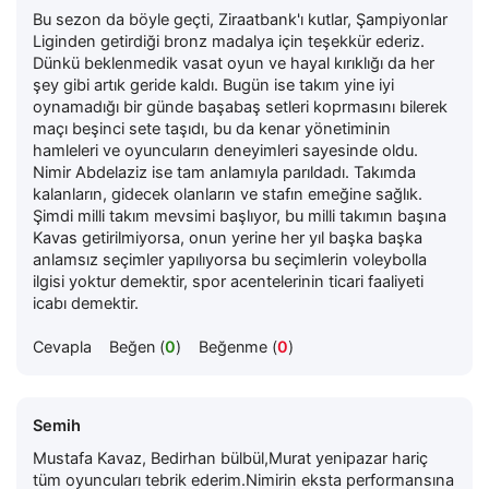
Bu sezon da böyle geçti, Ziraatbank'ı kutlar, Şampiyonlar
Liginden getirdiği bronz madalya için teşekkür ederiz.
Dünkü beklenmedik vasat oyun ve hayal kırıklığı da her
şey gibi artık geride kaldı. Bugün ise takım yine iyi
oynamadığı bir günde başabaş setleri koprmasını bilerek
maçı beşinci sete taşıdı, bu da kenar yönetiminin
hamleleri ve oyuncuların deneyimleri sayesinde oldu.
Nimir Abdelaziz ise tam anlamıyla parıldadı. Takımda
kalanların, gidecek olanların ve stafın emeğine sağlık.
Şimdi milli takım mevsimi başlıyor, bu milli takımın başına
Kavas getirilmiyorsa, onun yerine her yıl başka başka
anlamsız seçimler yapılıyorsa bu seçimlerin voleybolla
ilgisi yoktur demektir, spor acentelerinin ticari faaliyeti
icabı demektir.
Cevapla
Beğen (
0
)
Beğenme (
0
)
Semih
Mustafa Kavaz, Bedirhan bülbül,Murat yenipazar hariç
tüm oyuncuları tebrik ederim.Nimirin eksta performansına