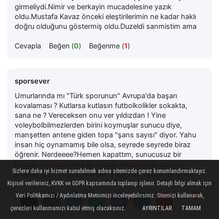
girmeliydi.Nimir ve berkayin mucadelesine yazık
oldu.Mustafa Kavaz önceki eleştirilerimin ne kadar haklı
doğru olduğunu göstermiş oldu.Duzeldi sanmistim ama
Cevapla
Beğen (
0
)
Beğenme (
1
)
sporsever
Umurlarında mı "Türk sporunun" Avrupa'da başarı
kovalaması ? Kutlarsa kutlasın futbolkolikler sokakta,
sana ne ? Vereceksen onu ver yıldızdan ! Yine
voleybolbilmezlerden birini koymuşlar sunucu diye,
manşetten antene giden topa "şans sayısı" diyor. Yahu
insan hiç oynamamış bile olsa, seyrede seyrede biraz
öğrenir. Nerdeeee?Hemen kapattım, sunucusuz bir
korsan bulunca daha ilk maçta. İkincisini de oradan
Sizlere daha iyi hizmet sunabilmek adına sitemizde çerez konumlandırmaktayız.
izledim, hiç TRT'yi açmadan. Voleybol Türkiye'de öksüz
branş, bir TV kanalı bile yok doğrudürüst ilgilenen,
Kişisel verileriniz, KVKK ve GDPR kapsamında toplanıp işlenir. Detaylı bilgi almak için
voleybolseverlerin ciddiye alacağı. Oysa basketbol
Veri Politikamızı / Aydınlatma Metnimizi inceleyebilirsiniz. Sitemizi kullanarak,
euroleague uğruna ne ihaleler ne "savaşlar" var, kazanan
çerezleri kullanmamızı kabul etmiş olacaksınız.
AYRINTILAR
TAMAM
Yorumlar
Yorumlar
Yorumlar
tarafın başkanlığını yaptığı kulüp bile güpegündüz