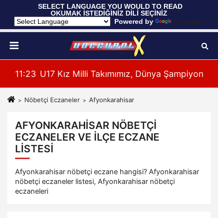
 SELECT LANGUAGE YOU WOULD TO READ 
OKUMAK İSTEDİĞİNİZ DİLİ SEÇİNİZ
  Powered by 
Translate
 Maçı Oynadı
11:23
U17 Kız Milli Takımımız, Dünya Şampiyonası'n
11:
Nöbetçi Eczaneler
Afyonkarahisar
AFYONKARAHISAR NÖBETÇI
ECZANELER VE İLÇE ECZANE
LISTESI
Afyonkarahisar nöbetçi eczane hangisi? Afyonkarahisar
nöbetçi eczaneler listesi, Afyonkarahisar nöbetçi
eczaneleri