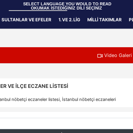
 SELECT LANGUAGE YOU WOULD TO READ 
OKUMAK İSTEDİĞİNİZ DİLİ SEÇİNİZ
  Powered by 
Translate
SULTANLAR VE EFELER
1. VE 2. LIG
MILLI TAKIMLAR
P
Gizlilik İlkeleri
Video Galeri
R VE İLÇE ECZANE LISTESI
nbul nöbetçi eczaneler listesi, İstanbul nöbetçi eczaneleri