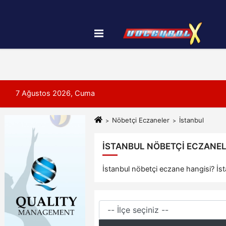
Künye
İletişim
Çerez Politikası
7 Ağustos 2026, Cuma
Nöbetçi Eczaneler
İstanbul
İSTANBUL NÖBETÇI ECZANELE
İstanbul nöbetçi eczane hangisi? İsta