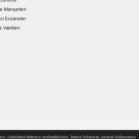
e Manşetleri
ci Eczaneler
Vakitleri
ızı / Aydınlatma Metnimizi inceleyebilirsiniz. Sitemizi kullanarak, çerezleri kullanmamızı