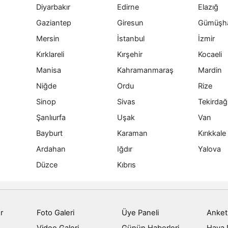
Diyarbakır
Edirne
Elazığ
Gaziantep
Giresun
Gümüşh
Mersin
İstanbul
İzmir
Kırklareli
Kırşehir
Kocaeli
Manisa
Kahramanmaraş
Mardin
Niğde
Ordu
Rize
Sinop
Sivas
Tekirdağ
Şanlıurfa
Uşak
Van
Bayburt
Karaman
Kırıkkale
Ardahan
Iğdır
Yalova
Düzce
Kıbrıs
r
Foto Galeri
Üye Paneli
Anket
Video Galeri
Günün Haberleri
Hava