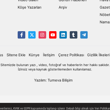
Köşe Yazarları
Arşiv
Gazet
Nöbet
Namaz 
ss
Sitene Ekle
Künye
İletişim
Çerez Politikası
Gizlilik İlkeleri
Sitemizde bulunan yazı , video, fotoğraf ve haberlerin her hakkı saklıdır.
İzinsiz veya kaynak gösterilemeden kullanılamaz.
Yazılım: Tumeva Bilişim
ileriniz, KVKK ve GDPR kapsamında toplanıp işlenir. Detaylı bilgi almak için Veri Politikam