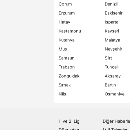
Çorum
Denizli
Erzurum
Eskişehir
Hatay
Isparta
Kastamonu
Kayseri
Kütahya
Malatya
Muş
Nevşehir
Samsun
Siirt
Trabzon
Tunceli
Zonguldak
Aksaray
Şırnak
Bartın
Kilis
Osmaniye
1. ve 2. Lig
Diğer Haberle
Dünyadan
Milli Takımlar