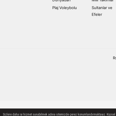
Plaj Voleybolu
Sultanlar ve
Efeler
R
Sizlere daha iyi hizmet sunabilmek adına sitemizde çerez konumlandırmaktayız. Kişisel ver