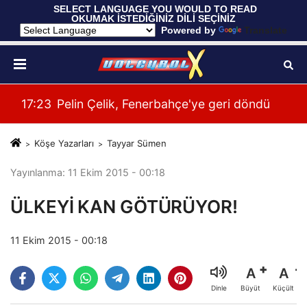
 SELECT LANGUAGE YOU WOULD TO READ 
OKUMAK İSTEDİĞİNİZ DİLİ SEÇİNİZ
  Powered by 
Translate
mpiyonası'nda Yarı Finalde
17:23
Pelin Çelik, Fenerbahçe'ye geri döndü
00:
Köşe Yazarları
Tayyar Sümen
Yayınlanma: 11 Ekim 2015 - 00:18
ÜLKEYİ KAN GÖTÜRÜYOR!
11 Ekim 2015 - 00:18
A
A
Büyüt
Küçült
Dinle