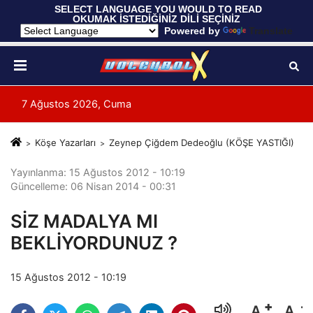
 SELECT LANGUAGE YOU WOULD TO READ 
OKUMAK İSTEDİĞİNİZ DİLİ SEÇİNİZ
  Powered by 
Translate
7 Ağustos 2026, Cuma
Köşe Yazarları
Zeynep Çiğdem Dedeoğlu (KÖŞE YASTIĞI)
Yayınlanma: 15 Ağustos 2012 - 10:19
Güncelleme: 06 Nisan 2014 - 00:31
SİZ MADALYA MI
BEKLİYORDUNUZ ?
15 Ağustos 2012 - 10:19
A
A