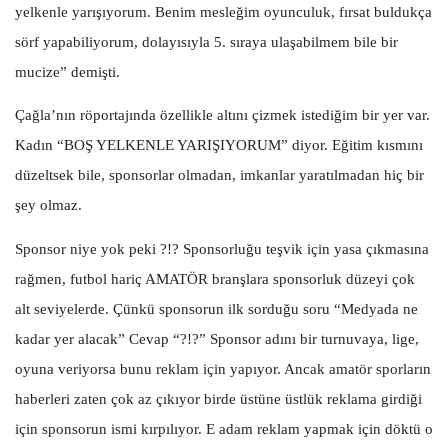
yelkenle yarışıyorum. Benim mesleğim oyunculuk, fırsat buldukça
sörf yapabiliyorum, dolayısıyla 5. sıraya ulaşabilmem bile bir
mucize” demişti.
Çağla’nın röportajında özellikle altını çizmek istediğim bir yer var.
Kadın “BOŞ YELKENLE YARIŞIYORUM” diyor. Eğitim kısmını
düzeltsek bile, sponsorlar olmadan, imkanlar yaratılmadan hiç bir
şey olmaz.
Sponsor niye yok peki ?!? Sponsorluğu teşvik için yasa çıkmasına
rağmen, futbol hariç AMATÖR branşlara sponsorluk düzeyi çok
alt seviyelerde. Çünkü sponsorun ilk sorduğu soru “Medyada ne
kadar yer alacak” Cevap “?!?” Sponsor adını bir turnuvaya, lige,
oyuna veriyorsa bunu reklam için yapıyor. Ancak amatör sporların
haberleri zaten çok az çıkıyor birde üstüne üstlük reklama girdiği
için sponsorun ismi kırpılıyor. E adam reklam yapmak için döktü o