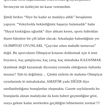
Sevineyim mi üzüleyim mi karar veremedim.
Şimdi herkes “Niye bu kadar az madalya aldık” hesaplarını
yapıyor. “Voleybolda beklediğimiz başarıyı bulamadık” hatta
“Hayal kırıklığına uğradık” diye ahkam kesen, sporu futboldan
ibaret bilenlere bir çift lafım olacak: Arkadaşlar bahsettiğiniz yer
OLİMPİYAT OYUNLARI, “Çaycılar odası mahalle turnuvası”
değil. Bu sporcuların Olimpiyat kotasını doldurmak için 4 sene
boyunca, kaç şampiyona, kaç yarış, kaç müsabaka KAZANMAK
(katılmak değil kazanmak diyorum) zorunda olduğunun farkında
mısınız? Tabi ki değilsiniz… Çünkü sizlerin de malumu Olimpiyat
oyunlarında ki müsabakalar, AMATÖR yada DİĞER diye
sınıflandırdığınız branşlardan oluşmakta. Gazete sayfalarında bu
branşlarda alınan madalyalar da kutu haberi geçmediğine göre,
oraya gelene kadar nerelerden geçildiğini bilmemeniz normal !!!