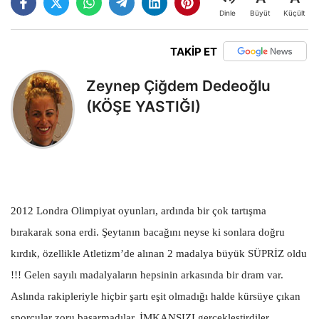
Büyüt
Küçült
Dinle
TAKİP ET
Zeynep Çiğdem Dedeoğlu
(KÖŞE YASTIĞI)
2012 Londra Olimpiyat oyunları, ardında bir çok tartışma
bırakarak sona erdi. Şeytanın bacağını neyse ki sonlara doğru
kırdık, özellikle Atletizm’de alınan 2 madalya büyük SÜPRİZ oldu
!!! Gelen sayılı madalyaların hepsinin arkasında bir dram var.
Aslında rakipleriyle hiçbir şartı eşit olmadığı halde kürsüye çıkan
sporcular zoru başarmadılar, İMKANSIZI gerçekleştirdiler.