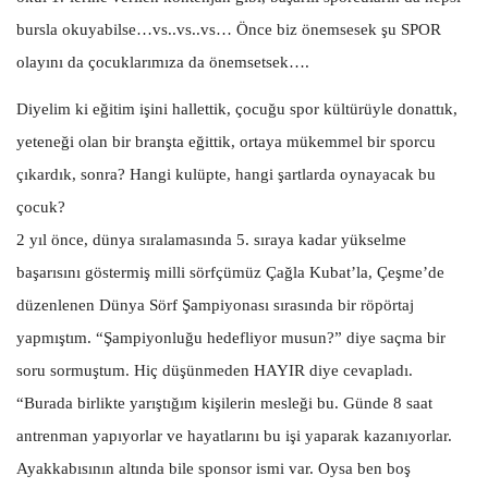
bursla okuyabilse…vs..vs..vs… Önce biz önemsesek şu SPOR
olayını da çocuklarımıza da önemsetsek….
Diyelim ki eğitim işini hallettik, çocuğu spor kültürüyle donattık,
yeteneği olan bir branşta eğittik, ortaya mükemmel bir sporcu
çıkardık, sonra? Hangi kulüpte, hangi şartlarda oynayacak bu
çocuk?
2 yıl önce, dünya sıralamasında 5. sıraya kadar yükselme
başarısını göstermiş milli sörfçümüz Çağla Kubat’la, Çeşme’de
düzenlenen Dünya Sörf Şampiyonası sırasında bir röpörtaj
yapmıştım. “Şampiyonluğu hedefliyor musun?” diye saçma bir
soru sormuştum. Hiç düşünmeden HAYIR diye cevapladı.
“Burada birlikte yarıştığım kişilerin mesleği bu. Günde 8 saat
antrenman yapıyorlar ve hayatlarını bu işi yaparak kazanıyorlar.
Ayakkabısının altında bile sponsor ismi var. Oysa ben boş