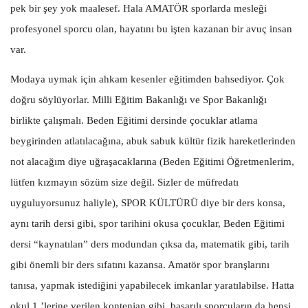
pek bir şey yok maalesef. Hala AMATÖR sporlarda mesleği
profesyonel sporcu olan, hayatını bu işten kazanan bir avuç insan
var.
Modaya uymak için ahkam kesenler eğitimden bahsediyor. Çok
doğru söylüyorlar. Milli Eğitim Bakanlığı ve Spor Bakanlığı
birlikte çalışmalı. Beden Eğitimi dersinde çocuklar atlama
beygirinden atlatılacağına, abuk sabuk kültür fizik hareketlerinden
not alacağım diye uğraşacaklarına (Beden Eğitimi Öğretmenlerim,
lütfen kızmayın sözüm size değil. Sizler de müfredatı
uyguluyorsunuz haliyle), SPOR KÜLTÜRÜ diye bir ders konsa,
aynı tarih dersi gibi, spor tarihini okusa çocuklar, Beden Eğitimi
dersi “kaynatılan” ders modundan çıksa da, matematik gibi, tarih
gibi önemli bir ders sıfatını kazansa. Amatör spor branşlarını
tanısa, yapmak istediğini yapabilecek imkanlar yaratılabilse. Hatta
okul 1.’lerine verilen kontenjan gibi, başarılı sporcuların da hepsi