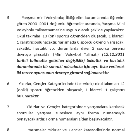
5.
Yar
ışma mini Voleybolu;
İlköğretim kurumlarında öğrenim
gören
2000–2001 doğumlu öğrenciler arasında, Yarışma Mini
Voleybolu talimatnamesine uygun olacak şekilde yapılacaktır.
Okul takımları 10 (on) sporcu öğrenciden oluşacak, 1 idareci,
1 çalıştırıcı
bulunacaktır. Yarışmada 8 sporcu öğrenci yarışacak,
sakatlık, hastalık vb. durumlarda diğer 2 sporcu öğrenci
devreye girecektir (Mini Voleybol Talimatı)
(12.12.2011
tarihli talimatla getirilen değişiklik)
Sakatlık ve hastalık
durumlarında bir sonraki müsabaka için ayrı liste verilecek
iki rezerv oyuncunun devreye girmesi sağlanacaktır.
6.
Yıldızlar, Gençler Kategorilerinde (kız-erkek) okul takımları 12
(
oniki
) sporcu öğrenciden oluşacak, 1 idareci, 1 çalıştırıcı
bulunacaktır.
7.
Yıldızlar ve Gençler kategorisinde yarışmalara katılacak
sporcular yarışma süresince aynı forma numarasıyla
oynayacaklardır. Forma numaraları 1’den başlayacaktır.
8.
Yarışmalar Yıldızlar ve Gençler kategorilerinde normal