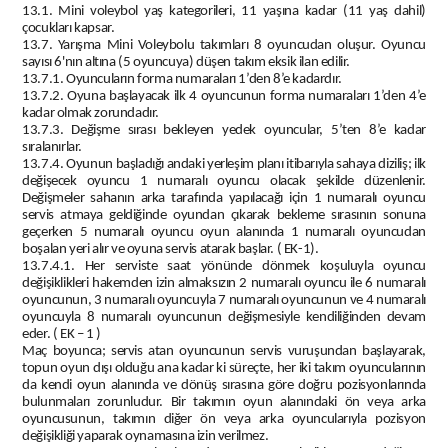
13.1. Mini voleybol yaş kategorileri, 11 yaşına kadar (11 yaş
dahil
)
çocukları kapsar.
13.7. Yarışma Mini Voleybolu takımları 8 oyuncudan oluşur. Oyuncu
sayısı 6'nın altına (5 oyuncuya) düşen takım eksik ilan edilir.
13.7.1. Oyuncuların forma numaraları 1’den 8’e kadardır.
13.7.2. Oyuna başlayacak ilk 4 oyuncunun forma numaraları 1’den 4’e
kadar olmak zorundadır.
13.7.3. Değişme sırası bekleyen yedek oyuncular, 5’ten 8’e kadar
sıralanırlar.
13.7.4. Oyunun başladığı andaki yerleşim planı itibarıyla sahaya diziliş; ilk
değişecek oyuncu 1 numaralı oyuncu olacak şekilde düzenlenir.
Değişmeler sahanın arka tarafında yapılacağı için 1 numaralı oyuncu
servis atmaya geldiğinde oyundan çıkarak bekleme sırasının sonuna
geçerken 5 numaralı oyuncu oyun alanında 1 numaralı oyuncudan
boşalan yeri alır ve oyuna servis atarak başlar. ( EK-1).
13.7.4.1. Her serviste saat yönünde dönmek koşuluyla oyuncu
değişiklikleri hakemden izin almaksızın 2 numaralı oyuncu ile 6 numaralı
oyuncunun, 3 numaralı oyuncuyla 7 numaralı oyuncunun ve 4 numaralı
oyuncuyla 8 numaralı oyuncunun değişmesiyle kendiliğinden devam
eder. ( EK – 1 )
Maç boyunca; servis atan oyuncunun servis vuruşundan başlayarak,
topun oyun dışı olduğu ana kadar ki süreçte, her iki takım oyuncularının
da kendi oyun alanında ve dönüş sırasına göre doğru pozisyonlarında
bulunmaları zorunludur. Bir takımın oyun alanındaki ön veya arka
oyuncusunun, takımın diğer ön veya arka oyuncularıyla pozisyon
değişikliği yaparak oynamasına izin verilmez.