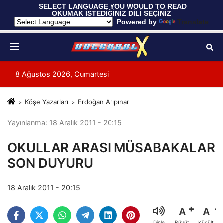
 SELECT LANGUAGE YOU WOULD TO READ 
OKUMAK İSTEDİĞİNİZ DİLİ SEÇİNİZ
  Powered by 
Translate
8 Ağustos 2026, Cumartesi
Köşe Yazarları
Erdoğan Arıpınar
Yayınlanma: 18 Aralık 2011 - 20:15
OKULLAR ARASI MÜSABAKALAR
SON DUYURU
18 Aralık 2011 - 20:15
A
A
Büyüt
Küçült
Dinle