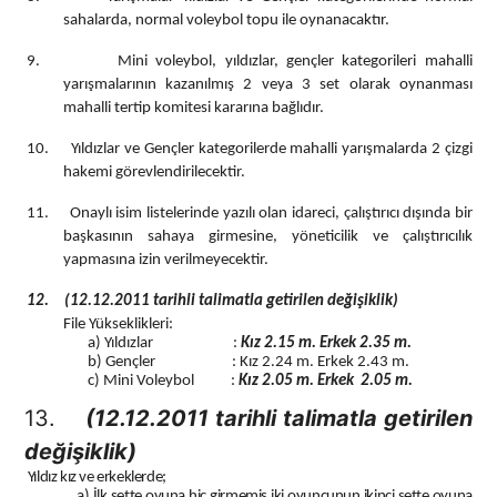
sahalarda, normal voleybol topu ile oynanacaktır.
9.
Mini voleybol, yıldızlar, gençler kategorileri mahalli
yarışmalarının kazanılmış 2 veya 3 set olarak oynanması
mahalli tertip komitesi kararına bağlıdır.
10.
Yıldızlar ve Gençler kategorilerde mahalli yarışmalarda 2 çizgi
hakemi görevlendirilecektir.
11.
Onaylı isim listelerinde yazılı olan idareci, çalıştırıcı dışında bir
başkasının sahaya girmesine, yöneticilik ve çalıştırıcılık
yapmasına izin verilmeyecektir.
12.
(12.12.2011 tarihli talimatla getirilen değişiklik)
File Yükseklikleri:
a) Yıldızlar :
Kız 2.15 m. Erkek 2.35 m.
b) Gençler : Kız
2.24 m
. Erkek
2.43 m
.
c) Mini Voleybol :
Kız 2.05 m.
Erkek 2
.05 m.
13.
(12.12.2011 tarihli talimatla getirilen
değişiklik)
Yıldız kız ve erkeklerde;
a) İlk sette oyuna hiç girmemiş iki oyuncunun ikinci sette oyuna