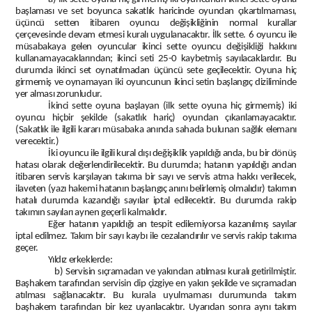
başlaması ve set boyunca sakatlık haricinde oyundan çıkartılmaması,
üçüncü setten itibaren oyuncu değişikliğinin normal kurallar
çerçevesinde devam etmesi kuralı uygulanacaktır. İlk sette. 6 oyuncu ile
müsabakaya gelen oyuncular ikinci sette oyuncu değişikliği hakkını
kullanamayacaklarından; ikinci seti 25-0 kaybetmiş sayılacaklardır. Bu
durumda ikinci set oynatılmadan üçüncü sete geçilecektir. Oyuna hiç
girmemiş ve oynamayan iki oyuncunun ikinci setin başlangıç diziliminde
yer alması zorunludur.
İkinci sette oyuna başlayan (ilk sette oyuna hiç girmemiş) iki
oyuncu hiçbir şekilde (sakatlık hariç) oyundan çıkarılamayacaktır.
(Sakatlık ile ilgili kararı müsabaka anında sahada bulunan sağlık elemanı
verecektir.)
İki oyuncu ile ilgili kural dışı değişiklik yapıldığı anda, bu bir dönüş
hatası olarak değerlendirilecektir. Bu durumda; hatanın yapıldığı andan
itibaren servis karşılayan takıma bir sayı ve servis atma hakkı verilecek,
ilaveten (yazı hakemi hatanın başlangıç anını belirlemiş olmalıdır) takımın
hatalı durumda kazandığı sayılar iptal edilecektir. Bu durumda rakip
takımın sayıları aynen geçerli kalmalıdır.
Eğer hatanın yapıldığı an tespit edilemiyorsa kazanılmış sayılar
iptal edilmez. Takım bir sayı kaybı ile cezalandırılır ve servis rakip takıma
geçer.
Yıldız erkeklerde:
b) Servisin sıçramadan ve yakından atılması kuralı getirilmiştir.
Başhakem tarafından servisin dip çizgiye en yakın şekilde ve sıçramadan
atılması sağlanacaktır. Bu kurala uyulmaması durumunda takım
başhakem tarafından bir kez uyarılacaktır. Uyarıdan sonra aynı takım