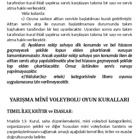
tarafından kural ihlali yapılırsa servis karşılayan takıma bir sayı ve servis
atma hakkı verilecektir.
Yıldız kızlarda:
c) Oyuna sadece alttan servisle başlatılması kuralı getirilmiştir.
Alttan servis atışı ile oyunun başlatılmaması durumunda takım
başhakem tarafından bir kez uyarılacaktır. Uyarıdan sonra aynı takım
tarafından kural ihlali yapılırsa servis karşılayan takıma bir sayı ve servis
atma hakkı verilecektir.
d) Ayakların rakip sahaya dik konumda ve bel hizasını
geçmeyecek şekilde topun elden çıkartılarak vuruşun
tamamlanmasıdır. Ancak ayaklar rakip sahaya yan konumda iken de
alttan servis atışı yapılabilmekte yine bel hizasını geçmeyecek şekilde
top elden çıkartılacaktır. Omuz üstünden servis vuruşu
yapılmayacaktır.
e)Yıldızlar(kız- erkek) kategorisinde
libero
oyuncu
uygulamasına izin verilmeyecektir.
YARIŞMA MİNİ VO
LEYBOLU OYUN KURALLARI
TEMEL İLKE, KRİTER ve ESASLAR:
Madde 13- Kurul, saha düzenlemelerini, mini voleybol kategorilerini,
organizasyon şeklini ve diğer hususları mini voleybolun tanıtımı ve
yaygınlaştırılmasını sağlamak amaçlı aşağıdaki temel ilke,
kriter
ve esaslar
doğrultusunda belirler.