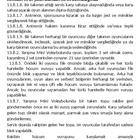
13.8.1.6. Bir takımın attığı servis karşı sahaya ulaşmadığında veya karşı
sahayı aşarak oyun alanının dışına düştüğünde,
13.8.1.7. Antrenör, sporcusuna kızarak ya da kızgın jest ve mimikler
sergileyerek hitap ettiğinde,
13.8.1.8. Antrenör hakem kararına itiraz ettiğinde ve/veya tepki
gösterdiğinde,
13.8.1.9. Bir takımın herhangi bir oyuncusu diğer takımın oyuncularını
sinirlendirecek, incitecek, üzecek jest ve mimikler sergilediğinde ya da
karşı takımın oyuncularına bu amaçla seslendiğinde.
13.8.2. Yarışma Mini Voleybolunda oyun, toplam 3 set olmak üzere,
kazanılmış 2 set üzerinden oynanır. 21 sayı üzerinden oynatılır.
13.8.5. Öndeki iki oyuncu file önünde bloğa çıkabilir ve her türlü
hareketle hücum vuruşu yapabilir. Ancak; arka hat oyuncuları file
önünde blok yapamaz ve blok teşebbüsünde bulunamaz. Arka hat
oyuncularının, oyun alanı ve serbest bölgenin herhangi bir yerinden,
sıçrayarak tek el veya çift elle hücum vuruşu tamamlaması hatadır.
Ancak; bu oyuncular sıçramadan her türlü hareketle hücum vuruşu
yapabilirler.
13.8.7. Yarışma Mini Voleybolunda bir takım topu rakibe geri
göndermeden önce en az iki vuruş yapmak zorundadır. Karşı sahadan
gelen top; direkt olarak manşet, parmak pas veya smaçla karşı alana
gönderilemez.
Servis dışında rakipten gelen her topa, ön oyuncular tarafından sadece
blok yapılabilir.
Rakibin hücum vuruşunu karşılamak amacıyla