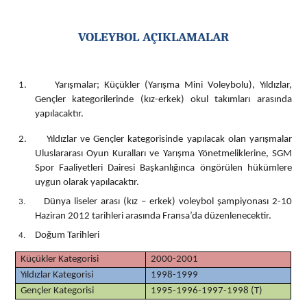
VOLEYBOL
AÇIKLAMALAR
1.
Yarışmalar; Küçükler (Yarışma Mini Voleybolu), Yıldızlar,
Gençler kategorilerinde (kız-erkek) okul takımları arasında
yapılacaktır.
2.
Yıldızlar ve Gençler kategorisinde yapılacak olan yarışmalar
Uluslararası Oyun Kuralları ve Yarışma Yönetmeliklerine, SGM
Spor Faaliyetleri Dairesi Başkanlığınca öngörülen hükümlere
uygun olarak yapılacaktır.
Dünya liseler arası (kız – erkek) voleybol şampiyonası 2-10
3.
Haziran 2012 tarihleri arasında Fransa’da düzenlenecektir.
Do
ğum Tarihleri
4.
Küçükler Kategorisi
2000-2001
Yıldızlar Kategorisi
1998-1999
Gençler Kategorisi
1995-1996-1997-1998 (T)