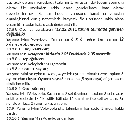
yapılacak
defansif
vuruşlarda (takımın 1. vuruşlarında) topun istem dışı
olarak file üzerinden rakip alana gönderilmesi hata olarak
değerlendirilmez. Bu tür hücum vuruşunu karşılama vuruşları
dışında,birinci vuruş neticesinde isteyerek file üzerinden rakip alana
geçen tüm toplar hata olarak değerlendirilir.
13.8.8. Oyun sahası ölçüleri;
(12.12.2011 tarihli talimatla getirilen
değişiklik)
Yarışma Mini Voleybolu: Yarı sahası
6 x
6
metre
, tam sahası
12
x
6
metre
ölçülerde oynanır.
13.8.8.1. File yükseklikleri;
Yarışma Mini Voleybolu:
Kızlarda 2.05 Erkeklerde 2.05 metredir.
13.8.8.2. Top ağırlıkları;
Yarışma Mini Voleybolu: 200 gramdır.
13.8.8.3. Oyuncu sayıları;
Yarışma Mini Voleybolu: 4 asil, 4 yedek oyuncu olmak üzere toplam 8
oyuncudan oluşur. Oyuncu sayısı 6’nın altına (5 oyuncuya) düşen takım
eksik ilan edilir.
13.8.8.4. Oyun süreleri;
Yarışma Mini Voleybolu: Kazanılmış 2 set üzerinden toplam 3 set olacak
şekilde; setlerde 1-1'lik eşitlik hâlinde 15 sayılık netice seti oynatılır. Bir
günde en fazla 2 yarışma yaptırılabilir.
13.9. Yarışma Mini Voleybolunda; takımların her sette 1 mola hakkı
vardır.
13.10.1. Yarışma Mini Voleybolunda, T&u