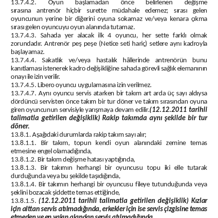
13.7.4.2. Oyun başlamadan önce belirlenen değişme
sırasına
antrenör
hiçbir surette müdahale edemez; sırası gelen
oyuncunun yerine bir diğerini oyuna sokamaz ve/veya kenara çıkma
sırası gelen oyuncuyu oyun alanında tutamaz.
13.7.4.3. Sahada yer alacak ilk 4 oyuncu, her sette farklı olmak
zorundadır. Antrenör peş peşe (Netice seti hariç) setlere aynı kadroyla
başlayamaz.
13.7.4.4. Sakatlık ve/veya hastalık hâllerinde
antrenörün
bunu
kanıtlaması istenerek kadro değişikliğine sahada görevli sağlık elemanının
onayı ile izin verilir.
13.7.4.5. Libero oyuncu uygulamasına izin verilmez.
13.7.4.7.
Aynı oyuncu servis atarken bir takım art arda üç sayı aldıysa
dördüncü servisten önce takım bir tur döner ve takım sırasından oyuna
giren oyuncunun servisiyle yarışmaya devam edilir.
(12.12.2011 tarihli
talimatla getirilen değişiklik) Rakip takımda aynı şekilde bir tur
döner.
13.8.1. Aşağıdaki durumlarda rakip takım sayı alır;
13.8.1.1. Bir takım, topun kendi oyun alanındaki zemine temas
etmesine engel olamadığında,
13.8.1.2. Bir takım değişme hatası yaptığında,
13.8.1.3. Bir takımın herhangi bir oyuncusu topu iki elle tutarak
durduğunda veya bu şekilde taşıdığında,
13.8.1.4. Bir takımın herhangi bir oyuncusu fileye tutunduğunda veya
şeklini bozacak şiddette temas ettiğinde,
13.8.1.5.
(12.12.2011 tarihli talimatla getirilen değişiklik)
Kızlar
için alttan servis atılmadığında, erkekler için ise servis çizgisine temas
etmeden ve en yakın alandan servis atılmadığında