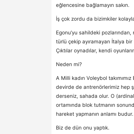
eğlencesine bağlamayın sakın.
İş çok zordu da bizimkiler kolayl
Egonu’yu sahildeki pozlarından, 
türlü çekip ayıramayan İtalya bir
Çıktılar oynadılar, kendi oyunları
Neden mi?
A Milli kadın Voleybol takımımı
devirde de antrenörlerimiz hep şu
derseniz, sahada olur. O (ardina
ortamında blok tutmanın sonund
hareket yapmanın anlamı budur.
Biz de dün onu yaptık.