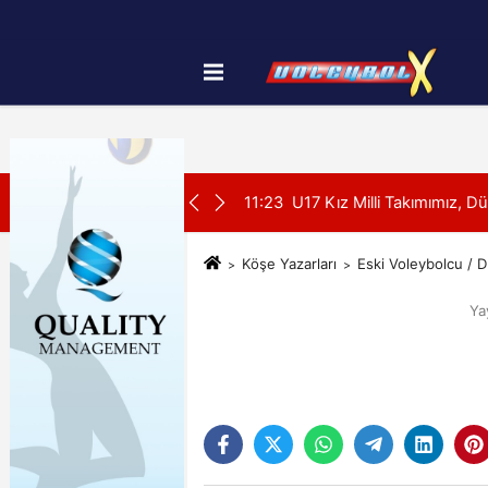
Künye
İletişim
Çerez Politikası
SON DAKİKA:
k Maçı Oynadı
11:23
U17 Kız Milli Takımımız, D
Köşe Yazarları
Eski Voleybolcu / D
Ya