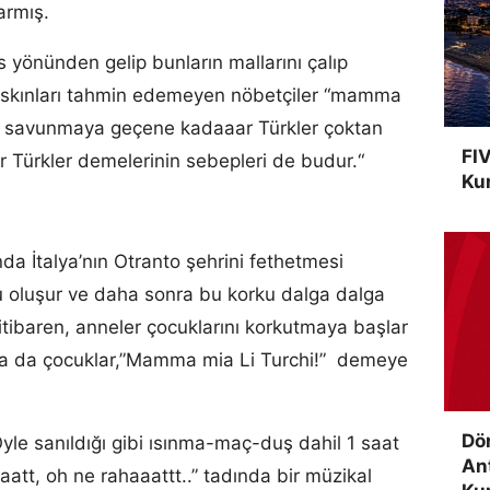
larmış.
rs yönünden gelip bunların mallarını çalıp
baskınları tahmin edemeyen nöbetçiler “mamma
nlar savunmaya geçene kadaaar Türkler çoktan
FIV
r Türkler demelerinin sebepleri de budur.“
Kur
da İtalya’nın Otranto şehrini fethetmesi
u oluşur ve daha sonra bu korku dalga dalga
 itibaren, anneler çocuklarını korkutmaya başlar
nda da çocuklar,”Mamma mia Li Turchi!” demeye
Dö
le sanıldığı gibi ısınma-maç-duş dahil 1 saat
An
yaatt, oh ne rahaaattt..” tadında bir müzikal