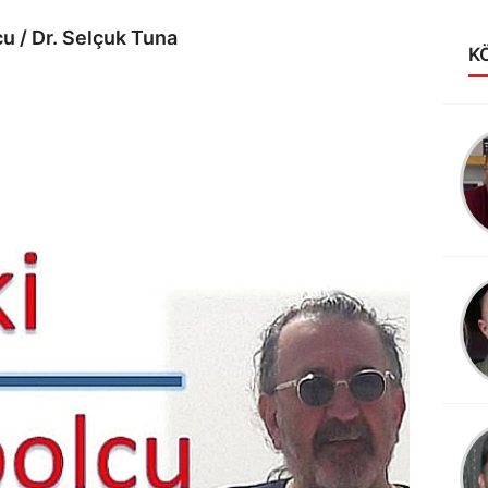
u / Dr. Selçuk Tuna
K
Alev Anakok
LİGİN KRALİÇESİ
VAKIFBANK