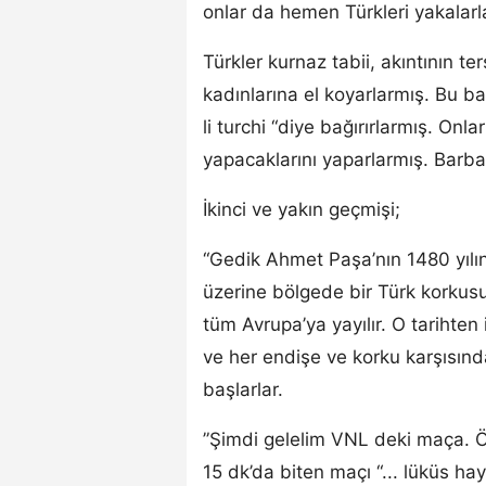
onlar da hemen Türkleri yakalar
Türkler kurnaz tabii, akıntının te
kadınlarına el koyarlarmış. Bu 
li turchi “diye bağırırlarmış. O
yapacaklarını yaparlarmış. Barba
İkinci ve yakın geçmişi;
“Gedik Ahmet Paşa’nın 1480 yılın
üzerine bölgede bir Türk korkus
tüm Avrupa’ya yayılır. O tarihten
ve her endişe ve korku karşısı
başlarlar.
”Şimdi gelelim VNL deki maça. Öy
15 dk’da biten maçı “... lüküs ha