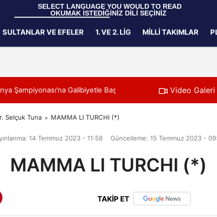
 SELECT LANGUAGE YOU WOULD TO READ 
OKUMAK İSTEDİĞİNİZ DİLİ SEÇİNİZ
  Powered by 
Translate
SULTANLAR VE EFELER
1. VE 2. LIG
MILLI TAKIMLAR
P
Gizlilik İlkeleri
Video Galeri
ünya Şampiyonası'na Galibiyetle Başladı
11:21
2026 Akdeniz Oyu
r. Selçuk Tuna
MAMMA LI TURCHI (*)
yınlanma: 14 Temmuz 2023 - 11:58
Güncelleme: 15 Temmuz 2023 - 09
MAMMA LI TURCHI (*)
TAKİP ET