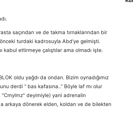
Kur
adı.
rasta saçından ve de takma tırnaklarından bir
 önceki turdaki kadrosuyla Abd’ye gelmişti.
nı kabul ettirmeye çalıştılar ama olmadı işte.
z BLOK oldu yağdı da ondan. Bizim oynadığımız
nu derdi “ bas kafasına..” Böyle laf mı olur
l "Cmylmz" deyimiyle) yani adrenalin
a arkaya dönerek elden, koldan ve de bilekten