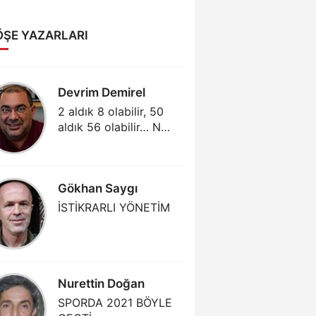
ÖŞE YAZARLARI
Devrim Demirel
Abdull
2 aldık 8 olabilir, 50
GÜNÜM
aldık 56 olabilir… Ne
MENAJE
varsa salonda var!
AKLIMA
(3)
Gökhan Saygı
Gjergj 
İSTİKRARLI YÖNETİM
PARTIZ
TEK MR
Nurettin Doğan
Mehmet
SPORDA 2021 BÖYLE
DAHA Ç