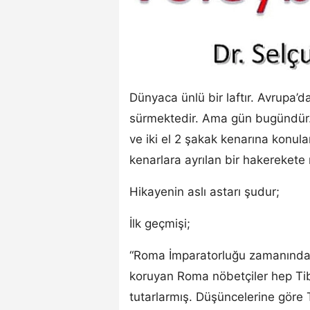
Dünyaca ünlü bir laftır. Avrupa’d
sürmektedir. Ama gün bugündür. 
ve iki el 2 şakak kenarına konul
kenarlara ayrılan bir hakerekete
Hikayenin aslı astarı şudur;
İlk geçmişi;
“Roma İmparatorluğu zamanında Ro
koruyan Roma nöbetçiler hep Tib
tutarlarmış. Düşüncelerine göre T