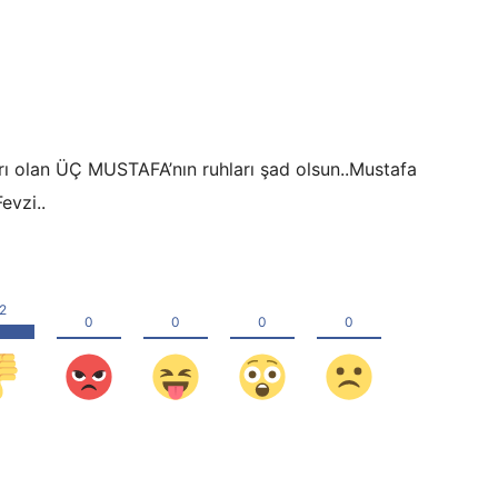
rı olan ÜÇ MUSTAFA’nın ruhları şad olsun..Mustafa
evzi..