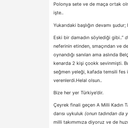
Polonya sete ve de maça ortak ol
işte..
Yukarıdaki başlığın devamı şudur; E
Eski bir damadın söylediği gibi..”
di
neferinin etinden, smaçından ve de
oynandığı sanılan ama aslında Bel
kenarda 2 kişi çookk sevinmişti. Bu
seğmen yeleği, kafada temsili fes
verenlerdi.Helal olsun..
Bize her yer Türkiye’dir.
Çeyrek finali geçen A Milli Kadın T
darısı uykuluk
(onun tadından da y
milli takımımıza diyoruz ve de huz