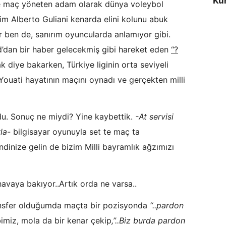
Kur
 ile maç yöneten adam olarak dünya voleybol
im Alberto Guliani kenarda elini kolunu abuk
r ben de, sanırım oyuncularda anlamıyor gibi.
d’dan bir haber gelecekmiş gibi hareket eden
“?
diye bakarken, Türkiye liginin orta seviyeli
ouati hayatının maçını oynadı ve gerçekten milli
du. Sonuç ne miydi? Yine kaybettik.
-At servisi
vla-
bilgisayar oyunuyla set te maç ta
ndinize gelin de bizim Milli bayramlık ağzımızı
avaya bakıyor..Artık orda ne varsa..
ansfer olduğumda maçta bir pozisyonda
“..pardon
imiz, mola da bir kenar çekip
,”..Biz burda pardon