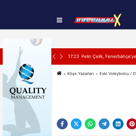
Künye
İletişim
Çerez Politikası
SON DAKİKA:
ndü
00:41
Gloria Ailesi, Filenin Sultan
Köşe Yazarları
Eski Voleybolcu / D