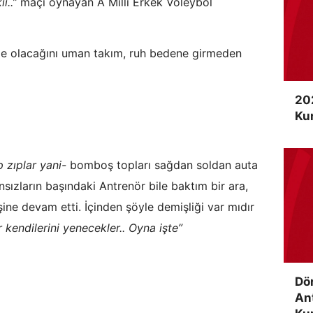
i..”
maçı oynayan A Milli Erkek Voleybol
öyle olacağını uman takım, ruh bedene girmeden
20
Ku
p zıplar yani-
bomboş topları sağdan soldan auta
sızların başındaki Antrenör bile baktım bir ara,
ine devam etti. İçinden şöyle demişliği var mıdır
r kendilerini yenecekler.. Oyna işte”
Dö
An