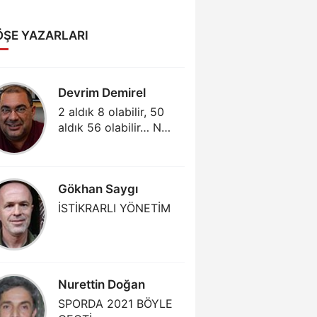
ÖŞE YAZARLARI
Devrim Demirel
Abdull
2 aldık 8 olabilir, 50
GÜNÜM
aldık 56 olabilir… Ne
MENAJE
varsa salonda var!
AKLIMA
(3)
Gökhan Saygı
Gjergj 
İSTİKRARLI YÖNETİM
PARTIZ
TEK MR
Nurettin Doğan
Mehmet
SPORDA 2021 BÖYLE
DAHA Ç