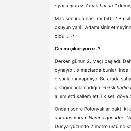
oynamıyoruz..Aman haaaa..”
demişt
Maç sonunda nasıl mı bitti..? Bu sit
okuyun yani.. Adamı sinir etmeyinn.
oldu... :-/
Cin mi çıkarıyoruz..?
Derken günün 2. Maçı başladı. Da
oynayıp , o maçlarda bunları ince i
efsunlarını yapmıştı. Bu arada sah
çıktığını anlamadığım
-hırslı kadı
allem etti kallem etti ilk seti döve 
Ondan sonra Polonyalılar baktı ki 
arkadaş vurun. Namus günüdür.. Vu
Dünya yüzünde 2 metre üstü ne ka