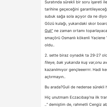
Suratında sürekli bir soru işareti
tarihine geçeceğini garantileyeceğ
subuk sağa sola açıyor da ne diyo
Gözü kulağı, yukarıdaki skor boar
Guli”
ne zaman ortamı toparlayacak 
smaçörü Osmanlı kökenli Yaciene Y
oldu..
2. sette biraz oynadık ta 29-27 ol
fileye, bak yukarıda kuş var,onu a
kazanılmıyor gençleeerrrr. Hadi ke
açtırmayın..
Bu arada?Guli de nedense sürekli h
Hiç unutmam Eczacıbaşı’na ilk tr
..”
demiştim de, rahmetli Cengiz ab