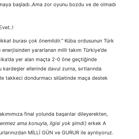
maya başladı..Ama zor oyunu bozdu ve de olmadı
vet..!
kkat burası çok önemlidir.”
Küba ordusunun Türk
 enerjisinden yararlanan milli takım Türkiye’de
çika’da yer alan maçta 2-0 öne geçtiğinde
 kardeşler ellerinde davul zurna, sırtlarında
 ile takkeci dondurmacı silüetinde maça destek
akımımıza final yolunda başarılar dileyerekten,
enmez ama konuyla, ilgisi yok şimdi)
erkek A
urlarınızdan MİLLİ GÜN ve GURUR ile ayrılıyoruz.