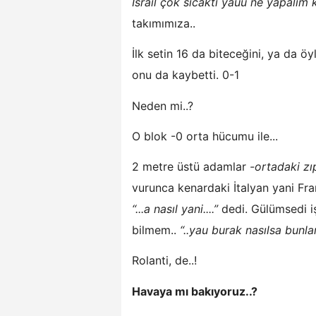
İsrail çok sıcaktı yauu ne yapalım ki
takımımıza..
İlk setin 16 da biteceğini, ya da 
onu da kaybetti. 0-1
Neden mi..?
O blok -0 orta hücumu ile...
2 metre üstü adamlar
-ortadaki zı
vurunca kenardaki İtalyan yani Fran
“...a nasıl yani....”
dedi. Gülümsedi iş
bilmem..
“..yau burak nasılsa bunla
Rolanti, de..!
Havaya mı bakıyoruz..?