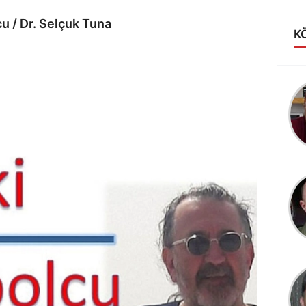
u / Dr. Selçuk Tuna
K
Alev Anakok
LİGİN KRALİÇESİ
VAKIFBANK