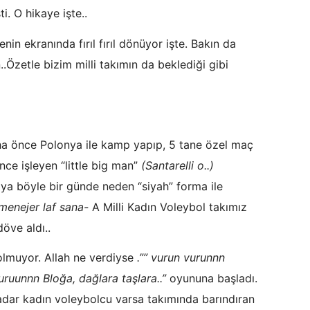
i. O hikaye işte..
enin ekranında fırıl fırıl dönüyor işte. Bakın da
.Özetle bizim milli takımın da beklediği gibi
ha önce Polonya ile kamp yapıp, 5 tane özel maç
nce işleyen “little big man”
(Santarelli o..)
aya böyle bir günde neden “siyah” forma ile
n menejer laf sana-
A Milli Kadın Voleybol takımız
döve aldı..
olmuyor. Allah ne verdiyse
.”” vurun vurunnn
ruunnn Bloğa, dağlara taşlara..”
oyununa başladı.
dar kadın voleybolcu varsa takımında barındıran