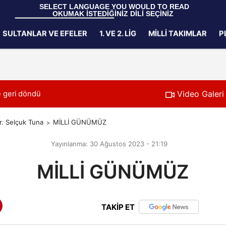
 SELECT LANGUAGE YOU WOULD TO READ 
OKUMAK İSTEDİĞİNİZ DİLİ SEÇİNİZ
  Powered by 
Translate
SULTANLAR VE EFELER
1. VE 2. LIG
MILLI TAKIMLAR
P
Gizlilik İlkeleri
Video Galeri
ları'nı Ağırladı
00:39
U20 Erkek Millî
r. Selçuk Tuna
MİLLİ GÜNÜMÜZ
Yayınlanma: 30 Ağustos 2023 - 21:19
MİLLİ GÜNÜMÜZ
TAKİP ET