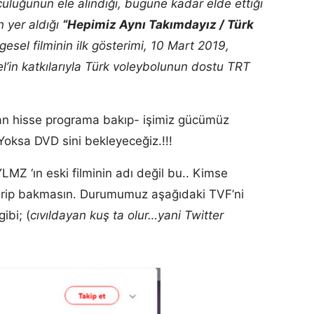
lculuğunun ele alındığı, bugüne kadar elde ettiği
n yer aldığı
“Hepimiz Aynı Takımdayız / Türk
lgesel filminin ilk gösterimi, 10 Mart 2019,
l’in katkılarıyla Türk voleybolunun dostu TRT
an hisse programa bakıp- işimiz gücümüz
Yoksa DVD sini bekleyeceğiz.!!!
MZ ‘ın eski filminin adı değil bu.. Kimse
girip bakmasın. Durumumuz aşağıdaki TVF’ni
ibi; (
cıvıldayan kuş ta olur…yani Twitter