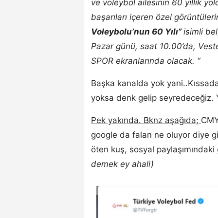
ve voleybol ailesinin 60 yıllık yo
başarıları içeren özel görüntüleri
Voleybolu’nun 60 Yılı”
isimli be
Pazar günü, saat 10.00’da, Veste
SPOR ekranlarında olacak. “
Başka kanalda yok yani..Kıssad
yoksa denk gelip seyredeceğiz. 
Pek yakında. Bknz aşağıda;
CMYL
google da falan ne oluyor diye 
öten kuş, sosyal paylaşımındaki g
demek ey ahali)