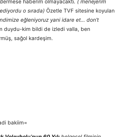
ndermese haberim olmayacaktı
. ( menejerim
ediyordu o sırada)
Özetle TVF sitesine koyulan
ndimize eğleniyoruz yani idare et… don’t
m duydu-kim bildi de izledi valla, ben
müş, sağol kardeşim.
adi bakiim=
k Voleybolu’nun 60 Yılı
belgesel filminin