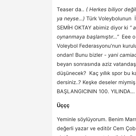
Teaser da..
( Herkes biliyor değ
ya neyse…)
Türk Voleybolunun
SEMİH OKTAY abimiz diyor ki
“ 
oynanmaya başlamıştır…”
Eee o 
Voleybol Federasyonu'nun kurul
ondan! Bunu bizler
- yani camiad
beyan sonrasında aziz vatandaşl
düşünecek? Kaç yıllık spor bu k
dersiniz..? Keşke deseler miym
BAŞLANGICININ 100. YILINDA…
Üççç
Yeminle söylüyorum. Benim Marm
değerli yazar ve editör Cem Ço