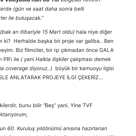
nlerde
(gün ve saat daha sonra belli
er ile buluşacak.”
(bak an itibariyle 15 Mart oldu)
hala niye diğer
 ki? Herhalde başka bir proje var galiba.. Ben
im. Biz filmciler, bir işi çıkmadan önce GALA
PR’ı ile
( yani Halkla ilişkiler çalışması demek
dia coverage diyoruz..)
büyük bir kamuoyu ilgisi
SESLE ANLATARAK PROJEYE İLGİ ÇEKERİZ…
lerdir, bunu bilir “
Beş” yani. Yine TVF
ktarıyorum;
un 60. Kuruluş yıldönümü anısına hazırlanan