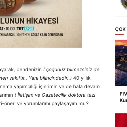
ÇOK
layarak, bendenizin
( çoğunuz bilmezsiniz de
vakıftır.. Yani bilincindedir..)
40 yıllık
inema yapımcılığı işlerimin ve de hala devam
FIV
arımın
( İletişim ve Gazetecilik doktora tezi
Kur
ri-öneri ve yorumlarımı paylaşayım mı..?