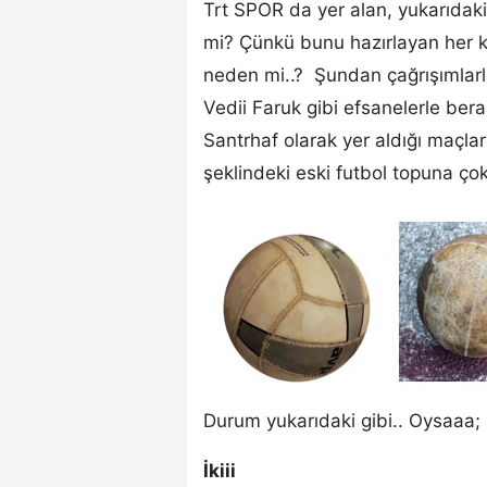
Trt SPOR da yer alan, yukarıdak
mi? Çünkü bunu hazırlayan her k
neden mi..? Şundan çağrışımlar
Vedii Faruk gibi efsanelerle be
Santrhaf olarak yer aldığı maçla
şeklindeki eski futbol topuna ç
Durum yukarıdaki gibi.. Oysaaa;
İkiii