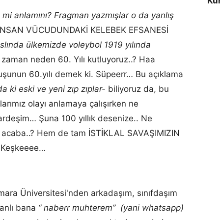
Kur
il mi anlamını? Fragman yazmışlar o da yanlış
 İNSAN VÜCUDUNDAKİ KELEBEK EFSANESİ
aslında ülkemizde voleybol 1919 yılında
zaman neden 60. Yılı kutluyoruz..? Haa
uşunun 60.yılı demek ki. Süpeerr… Bu açıklama
a ki eski ve yeni zıp zıplar-
biliyoruz da, bu
arımız olayı anlamaya çalışırken ne
ardeşim… Şuna 100 yıllık desenize.. Ne
iş acaba..? Hem de tam İSTİKLAL SAVAŞIMIZIN
 Keşkeeee…
ara Üniversitesi'nden arkadaşım, sınıfdaşım
banlı bana
“ naberr muhterem” (yani whatsapp)