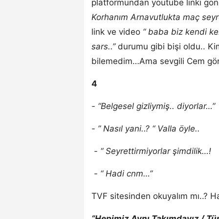
platformundan youtube linki gö
Korhanım Arnavutlukta maç seyr
link ve video
“ baba biz kendi ke
sars..”
durumu gibi bişi oldu.. Ki
bilemedim…Ama sevgili Cem gör
4
- “Belgesel gizliymiş.. diyorlar…”
- ” Nasıl yani..? “ Valla öyle..
- “ Seyrettirmiyorlar şimdilik…!
- “ Hadi cnm…”
TVF sitesinden okuyalım mı..? H
“
Hepimiz Aynı Takımdayız / Tür