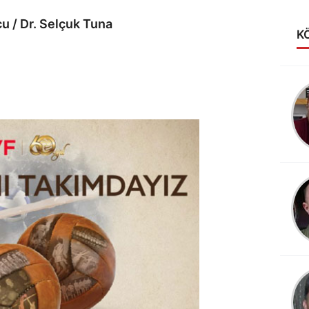
u / Dr. Selçuk Tuna
K
Alev Anakok
LİGİN KRALİÇESİ
VAKIFBANK