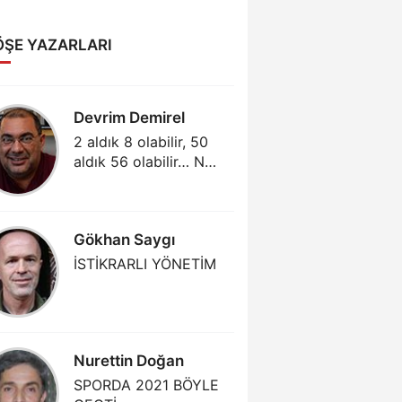
ÖŞE YAZARLARI
Devrim Demirel
Abdull
2 aldık 8 olabilir, 50
GÜNÜM
aldık 56 olabilir… Ne
MENAJE
varsa salonda var!
AKLIMA
(3)
Gökhan Saygı
Gjergj 
İSTİKRARLI YÖNETİM
PARTIZ
TEK MR
Nurettin Doğan
Mehmet
SPORDA 2021 BÖYLE
DAHA Ç