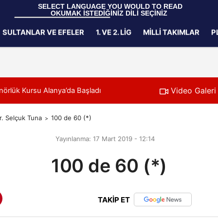
 SELECT LANGUAGE YOU WOULD TO READ 
OKUMAK İSTEDİĞİNİZ DİLİ SEÇİNİZ
  Powered by 
Translate
SULTANLAR VE EFELER
1. VE 2. LIG
MILLI TAKIMLAR
P
Gizlilik İlkeleri
Video Galeri
00:39
U20 Erkek Millî Takımımız, 2027 CEV U20 Erkekler Av
r. Selçuk Tuna
100 de 60 (*)
Yayınlanma: 17 Mart 2019 - 12:14
100 de 60 (*)
TAKİP ET