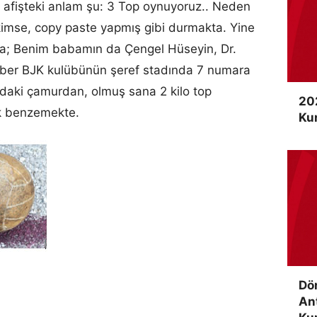
i afişteki anlam şu: 3 Top oynuyoruz.. Neden
imse, copy paste yapmış gibi durmakta. Yine
la; Benim babamın da Çengel Hüseyin, Dr.
raber BJK kulübünün şeref stadında 7 numara
rdaki çamurdan, olmuş sana 2 kilo top
20
ok benzemekte.
Ku
Dö
An