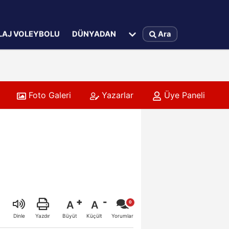
LAJ VOLEYBOLU
DÜNYADAN
Ara
Foto Galeri
Yazarlar
Üye Paneli
rupa Şampiyonası İlk Tur Elemeleri Hazırlıklarına Başladı
A
A
Büyüt
Küçült
Dinle
Yazdır
Yorumlar