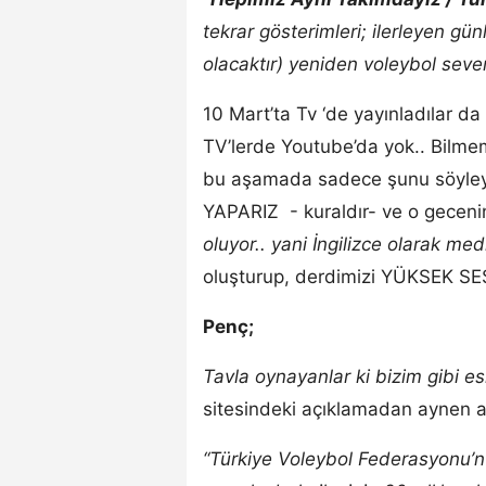
tekrar gösterimleri; ilerleyen gü
olacaktır)
yeniden voleybol severl
10 Mart’ta Tv ‘de yayınladılar da
TV’lerde Youtube’da yok.. Bilmem
bu aşamada sadece şunu söyleyey
YAPARIZ - kuraldır- ve o gecenin 
oluyor.. yani İngilizce olarak me
oluşturup, derdimizi YÜKSEK 
Penç;
Tavla oynayanlar ki bizim gibi eski
sitesindeki açıklamadan aynen a
“Türkiye Voleybol Federasyonu’n