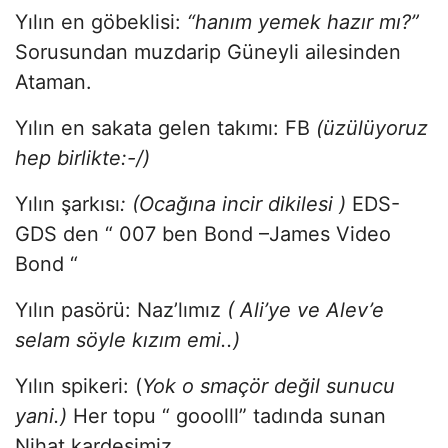
Yılın en göbeklisi:
“hanım yemek hazır mı?”
Sorusundan muzdarip Güneyli ailesinden
Ataman.
Yılın en sakata gelen takımı: FB
(üzülüyoruz
hep birlikte:-/)
Yılın şarkısı
: (Ocağına incir dikilesi )
EDS-
GDS den “ 007 ben Bond –James Video
Bond “
Yılın pasörü: Naz’lımız
( Ali’ye ve Alev’e
selam söyle kızım emi..)
Yılın spikeri: (
Yok o smaçör değil sunucu
yani.)
Her topu “ gooolll” tadında sunan
Nihat kardeşimiz.