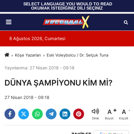
 SELECT LANGUAGE YOU WOULD TO READ 
OKUMAK İSTEDİĞİNİZ DİLİ SEÇİNİZ
8 Ağustos 2026, Cumartesi
Köşe Yazarları
Eski Voleybolcu / Dr. Selçuk Tuna
Yayınlanma: 27 Nisan 2018 - 09:18
DÜNYA ŞAMPİYONU KİM Mİ?
27 Nisan 2018 - 09:18
A
A
Büyüt
Küçült
Dinle