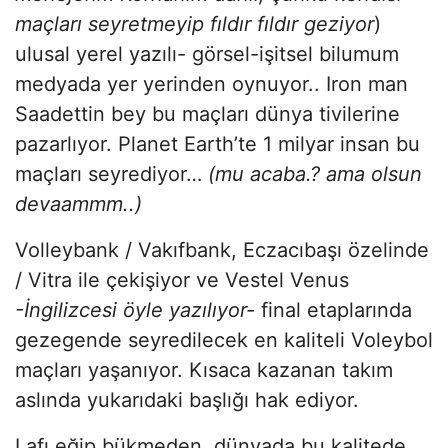
maçları seyretmeyip fıldır fıldır geziyor
)
ulusal yerel yazılı- görsel-işitsel bilumum
medyada yer yerinden oynuyor.. Iron man
Saadettin bey bu maçları dünya tivilerine
pazarlıyor. Planet Earth’te 1 milyar insan bu
maçları seyrediyor…
(mu acaba.? ama olsun
devaammm..)
Volleybank / Vakıfbank, Eczacıbaşı özelinde
/ Vitra ile çekişiyor ve Vestel Venus
-İngilizcesi öyle yazılıyor-
final etaplarında
gezegende seyredilecek en kaliteli Voleybol
maçları yaşanıyor. Kısaca kazanan takım
aslında yukarıdaki başlığı hak ediyor.
Lafı eğip bükmeden, dünyada bu kalitede