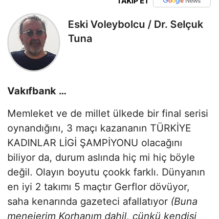
TAKİP ET
Eski Voleybolcu / Dr. Selçuk
Tuna
Vakıfbank …
Memleket ve de millet ülkede bir final serisi
oynandığını, 3 maçı kazananın TÜRKİYE
KADINLAR LİGİ ŞAMPİYONU olacağını
biliyor da, durum aslında hiç mi hiç böyle
değil. Olayın boyutu çookk farklı. Dünyanın
en iyi 2 takımı 5 maçtır Gerflor dövüyor,
saha kenarında gazeteci afallatıyor
(Buna
menejerim Korhanım dahil, çünkü kendisi