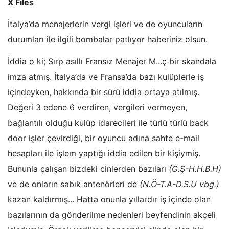
X Files
İtalya’da menajerlerin vergi işleri ve de oyuncuların
durumları ile ilgili bombalar patlıyor haberiniz olsun.
İddia o ki; Sırp asıllı Fransız Menajer M...ç bir skandala
imza atmış. İtalya’da ve Fransa’da bazı kulüplerle iş
içindeyken, hakkında bir sürü iddia ortaya atılmış.
Değeri 3 edene 6 verdiren, vergileri vermeyen,
bağlantılı olduğu kulüp idarecileri ile türlü türlü back
door işler çevirdiği, bir oyuncu adına sahte e-mail
hesapları ile işlem yaptığı iddia edilen bir kişiymiş.
Bununla çalışan bizdeki cinlerden bazıları
(G.Ş-H.H.B.H)
ve de onların sabık antenörleri de
(N.Ö-T.A-D.S.U vbg.)
kazan kaldırmış... Hatta onunla yıllardır iş içinde olan
bazılarının da gönderilme nedenleri beyfendinin akçeli