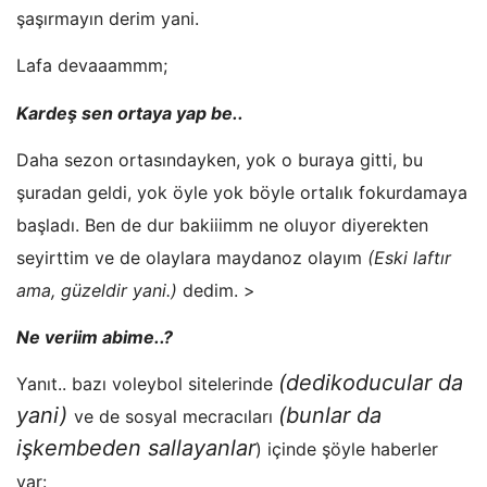
şaşırmayın derim yani.
Lafa devaaammm;
Kardeş sen ortaya yap be..
Daha sezon ortasındayken, yok o buraya gitti, bu
şuradan geldi, yok öyle yok böyle ortalık fokurdamaya
başladı. Ben de dur bakiiimm ne oluyor diyerekten
seyirttim ve de olaylara maydanoz olayım
(Eski laftır
ama, güzeldir yani.)
dedim. >
Ne veriim abime..?
(dedikoducular da
Yanıt.. bazı voleybol sitelerinde
yani)
(bunlar da
ve de sosyal mecracıları
işkembeden sallayanlar
) içinde şöyle haberler
var: