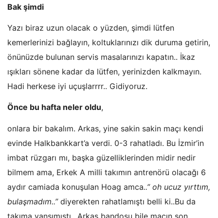
Bak şimdi
Yazı biraz uzun olacak o yüzden, şimdi lütfen
kemerlerinizi bağlayın, koltuklarınızı dik duruma getirin,
önünüzde bulunan servis masalarınızı kapatın.. İkaz
ışıkları sönene kadar da lütfen, yerinizden kalkmayın.
Hadi herkese iyi uçuşlarrrr.. Gidiyoruz.
Önce bu hafta neler oldu
,
onlara bir bakalım. Arkas, yine sakin sakin maçı kendi
evinde Halkbankkart’a verdi. 0-3 rahatladı. Bu İzmir’in
imbat rüzgarı mı, başka güzelliklerinden midir nedir
bilmem ama, Erkek A milli takımın antrenörü olacağı 6
aydır camiada konuşulan Hoag amca
..” oh ucuz yırttım,
bulaşmadım..”
diyerekten rahatlamıştı belli ki..Bu da
takıma yansımıştı.. Arkas bandosu bile maçın son