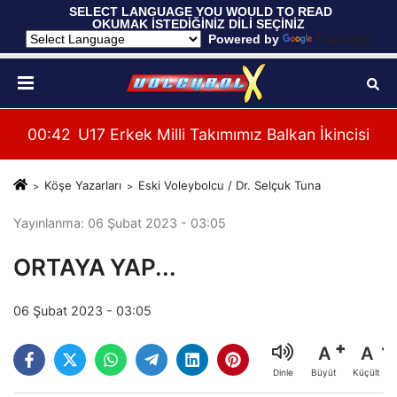
 SELECT LANGUAGE YOU WOULD TO READ 
OKUMAK İSTEDİĞİNİZ DİLİ SEÇİNİZ
  Powered by 
Translate
cisi
00:37
Filenin Sultanları, Hazırlık Maçında Fransa'y
00:
Köşe Yazarları
Eski Voleybolcu / Dr. Selçuk Tuna
Yayınlanma: 06 Şubat 2023 - 03:05
ORTAYA YAP...
06 Şubat 2023 - 03:05
A
A
Büyüt
Küçült
Dinle