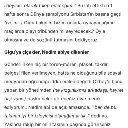
izleyicisi olarak takip edeceğim..”
Bu lafı ettikten 1
hafta sonra Dünya şampiyonu Sırbistan’ın başına geçti
(iyi, mi..)
Gigu bakalım bizim onlarla oynayacağımız
maçlarda olayı tribünden mi seyredecek.? Öyle
olmasını ve de sözünü tutmasını bekliyoruz.
Gigu’ya çiçekler, Nedim abiye dikenler
Gönderilirken hiç bir tören-mören, plaket, takdir
belgesi filan verilmeyen, hatta ne olduğunu bile sosyal
medyadan öğrendiği iddia edilen değerli Özbey’e bunu
yapan bir yönetimden
(ne kızgınlıkmış arkadaşş, hayret
bişi yani..)
başka neler göreceğiz diye merak
ediyorum.. Nedim abi de açıklamasında..
” ben de bu
takımın iyi bir izleyicisi olacağım artık..”
dedi ya.
Yakında rakip bir milli takımın başında görürseniz