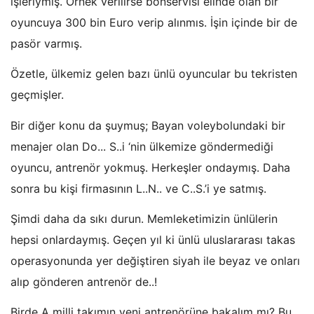
işleriymiş. Örnek verilirse bonservisi elinde olan bir
oyuncuya 300 bin Euro verip alınmıs. İşin içinde bir de
pasör varmış.
Özetle, ülkemiz gelen bazı ünlü oyuncular bu tekristen
geçmişler.
Bir diğer konu da şuymuş; Bayan voleybolundaki bir
menajer olan Do... S..i ‘nin ülkemize göndermediği
oyuncu, antrenör yokmuş. Herkeşler ondaymış. Daha
sonra bu kişi firmasının L..N.. ve C..S.’i ye satmış.
Şimdi daha da sıkı durun. Memleketimizin ünlülerin
hepsi onlardaymış. Geçen yıl ki ünlü uluslararası takas
operasyonunda yer değiştiren siyah ile beyaz ve onları
alıp gönderen antrenör de..!
Birde A milli takımın yeni antrenörüne bakalım mı? Bu