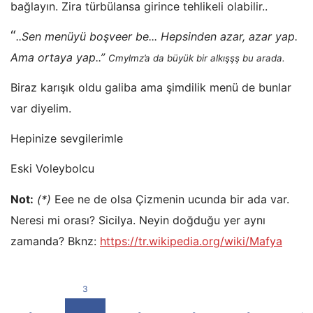
bağlayın. Zira türbülansa girince tehlikeli olabilir..
“
..Sen menüyü boşveer be... Hepsinden azar, azar yap.
Ama ortaya yap..”
Cmylmz’a da büyük bir alkışşş bu arada.
Biraz karışık oldu galiba ama şimdilik menü de bunlar
var diyelim.
Hepinize sevgilerimle
Eski Voleybolcu
Not:
(*)
Eee ne de olsa Çizmenin ucunda bir ada var.
Neresi mi orası? Sicilya. Neyin doğduğu yer aynı
zamanda? Bknz:
https://tr.wikipedia.org/wiki/Mafya