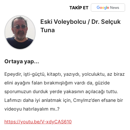
TAKİP ET
Eski Voleybolcu / Dr. Selçuk
Tuna
Ortaya yap...
Epeydir, işti-güçtü, kitaptı, yazıydı, yolculuktu, az biraz
elini ayağını falan bırakmışlığım vardı da, güzide
sporumuzun durduk yerde yakasının açılacağı tuttu.
Lafımızı daha iyi anlatmak için, Cmylmz’den efsane bir
videoyu hatırlayalım mı..?
https://youtu.be/V-xdyCAS610