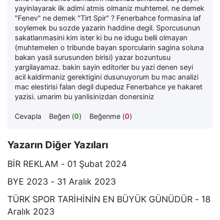
yayinlayarak ilk adimi atmis olmaniz muhtemel. ne demek
"Fenev" ne demek "Tirt Spir" ? Fenerbahce formasina laf
soylemek bu sozde yazarin haddine degil. Sporcusunun
sakatlanmasini kim ister ki bu ne idugu belli olmayan
(muhtemelen o tribunde bayan sporcularin sagina soluna
bakan yasli surusunden birisi) yazar bozuntusu
yargilayamaz. bakin sayin editorler bu yazi denen seyi
acil kaldirmaniz gerektigini dusunuyorum bu mac analizi
mac elestirisi falan degil dupeduz Fenerbahce ye hakaret
yazisi. umarim bu yanlisinizdan donersiniz
Cevapla
Beğen (
0
)
Beğenme (
0
)
Yazarın Diğer Yazıları
BİR REKLAM - 01 Şubat 2024
BYE 2023 - 31 Aralık 2023
TÜRK SPOR TARİHİNİN EN BÜYÜK GÜNÜDÜR - 18
Aralık 2023