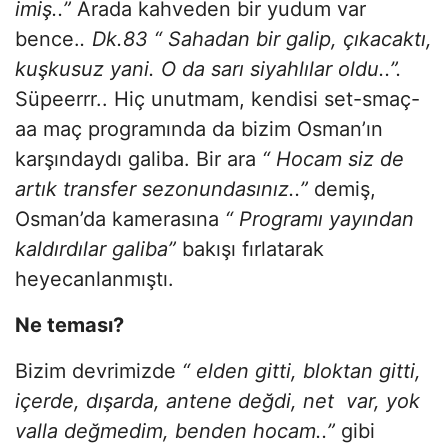
imiş..”
Arada kahveden bir yudum var
bence.
. Dk.83 “ Sahadan bir galip, çıkacaktı,
kuşkusuz yani. O da sarı siyahlılar oldu..”.
Süpeerrr.. Hiç unutmam, kendisi set-smaç-
aa maç programında da bizim Osman’ın
karşındaydı galiba. Bir ara
“ Hocam siz de
artık transfer sezonundasınız..”
demiş,
Osman’da kamerasına
“ Programı yayından
kaldırdılar galiba”
bakışı fırlatarak
heyecanlanmıştı.
Ne teması?
Bizim devrimizde
“ elden gitti, bloktan gitti,
içerde, dışarda, antene değdi, net var, yok
valla değmedim, benden hocam..”
gibi