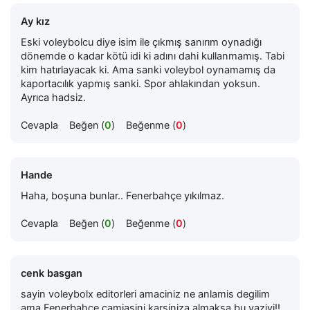
Ay kız
Eski voleybolcu diye isim ile çıkmış sanırım oynadığı
dönemde o kadar kötü idi ki adını dahi kullanmamış. Tabi
kim hatırlayacak ki. Ama sanki voleybol oynamamış da
kaportacılık yapmış sanki. Spor ahlakından yoksun.
Ayrıca hadsiz.
Cevapla
Beğen (
0
)
Beğenme (
0
)
Hande
Haha, boşuna bunlar.. Fenerbahçe yıkılmaz.
Cevapla
Beğen (
0
)
Beğenme (
0
)
cenk basgan
sayin voleybolx editorleri amaciniz ne anlamis degilim
ama Fenerbahce camiasini karsiniza almaksa bu yaziyi!!