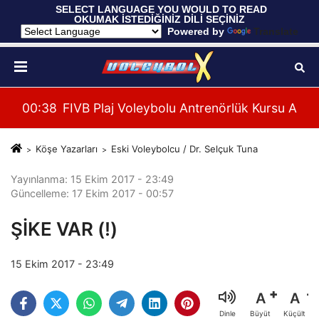
 SELECT LANGUAGE YOU WOULD TO READ 
OKUMAK İSTEDİĞİNİZ DİLİ SEÇİNİZ
  Powered by 
Translate
onası İlk Tur Elemeleri Hazırlıklarına Başladı
olu Antrenörlük Kursu Alanya’da Başladı
00:39
U20 Erkek Millî Takımım
Köşe Yazarları
Eski Voleybolcu / Dr. Selçuk Tuna
Yayınlanma: 15 Ekim 2017 - 23:49
Güncelleme: 17 Ekim 2017 - 00:57
ŞİKE VAR (!)
15 Ekim 2017 - 23:49
A
A
Büyüt
Küçült
Dinle