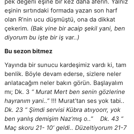
pek değerli eşine bir kez daha aferin. Yalnız
eşinin sırtındaki formada yazan son harf
olan R’nin ucu düşmüştü, ona da dikkat
çekerim.
(Bak yine bir acaip şekil yani, ben
diyorum bu işte bir iş var..)
Bu sezon bitmez
Yayında bir sunucu kardeşimiz vardı ki, tam
benlik. Böyle devam ederse, sizlere neler
anlatacağım neler bakın görün. Başlayalım
mı; Dk. 3
“ Murat Mert ben senin gözlerine
hayranım yani..”
!!! Murat’tan ses yok tabi..
Dk. 23 “ Şimdi servisi Kübra atııyoorr, yok
ben yanlış demişim Naz’mış o..” Dk. 43 “
Maç skoru 21- 10’ geldi.. Düzeltiyorum 21-7