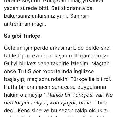
töreni- soyunma-duş dahil maç yukarıda
yazan sürede bitti. Set skorlarına da
bakarsanız anlarsınız yani. Sanırsın
antrenman maçı..
Su gibi Türkçe
Gelelim işin perde arkasına
;
Elde belde skor
tabletli protezi ile dolaşan milli damadımızı
Gui’yi bir kez daha takdirle izledim. Maçtan
önce Tırt Sipor röportajında İngilizce
başlayıp, maç sonundakini Türkçe ile bitirdi.
Hatta bir ara maçın sunucusu duygularına
hakim olamayıp
“ Harika bir Türkçe’si var, Ne
denildiğini anlıyor, konuşuyor, bravo “
bile
dedi. Kendisine ve bu sezon rakip oldukları