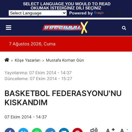
 SELECT LANGUAGE YOU WOULD TO READ 
OKUMAK İSTEDİĞİNİZ DİLİ SEÇİNİZ
  Powered by 
Translate
7 Ağustos 2026, Cuma
Köşe Yazarları
Mustafa Korhan Gün
Yayınlanma: 07 Ekim 2014 - 14:37
Güncelleme: 07 Ekim 2014 - 15:27
BASKETBOL FEDERASYONU'NU
KISKANDIM
07 Ekim 2014 - 14:37
A
A