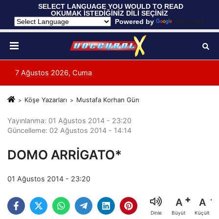
 SELECT LANGUAGE YOU WOULD TO READ 
OKUMAK İSTEDİĞİNİZ DİLİ SEÇİNİZ
  Powered by 
Translate
7 Ağustos 2026, Cuma
Köşe Yazarları
Mustafa Korhan Gün
Yayınlanma: 01 Ağustos 2014 - 23:20
Güncelleme: 02 Ağustos 2014 - 14:14
DOMO ARRİGATO*
01 Ağustos 2014 - 23:20
A
A
Büyüt
Küçült
Dinle