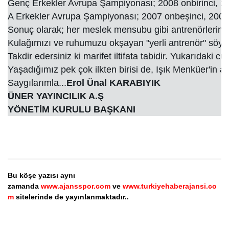
Genç Erkekler Avrupa Şampiyonası; 2008 onbirinci, 20
A Erkekler Avrupa Şampiyonası; 2007 onbeşinci, 2009 
Sonuç olarak; her meslek mensubu gibi antrenörlerin de iy
Kulağımızı ve ruhumuzu okşayan "yerli antrenör" söyle
Takdir edersiniz ki marifet iltifata tabidir. Yukarıdaki
Yaşadığımız pek çok ilkten birisi de, Işık Menküer'in a
Saygılarımla...
Erol Ünal KARABIYIK

ÜNER YAYINCILIK A.Ş

YÖNETİM KURULU BAŞKANI
Bu köşe yazısı aynı
zamanda
www.ajansspor.com
ve
www.turkiyehaberajansi.co
m
sitelerinde de yayınlanmaktadır..