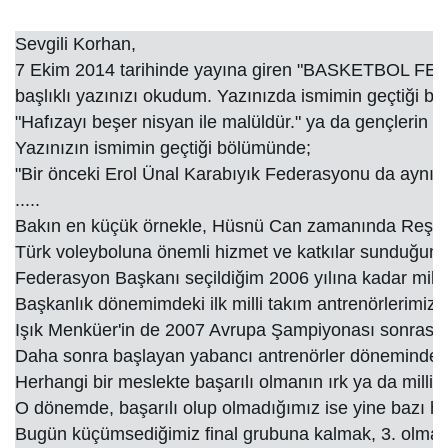
Sevgili Korhan,

7 Ekim 2014 tarihinde yayına giren "BASKETBOL 
başlıklı yazınızı okudum. Yazınızda ismimin geçtiği bö
"Hafızayı beşer nisyan ile malüldür." ya da gençlerin 
Yazınızın ismimin geçtiği bölümünde;

"Bir önceki Erol Ünal Karabıyık Federasyonu da aynı ha
.....

Bakın en küçük örnekle, Hüsnü Can zamanında Reşat Ya
Türk voleyboluna önemli hizmet ve katkılar sunduğuna 
Federasyon Başkanı seçildiğim 2006 yılına kadar milli 
Başkanlık dönemimdeki ilk milli takım antrenörlerimizi
Işık Menküer'in de 2007 Avrupa Şampiyonası sonrası Erk
Daha sonra başlayan yabancı antrenörler döneminde, her
Herhangi bir meslekte başarılı olmanın ırk ya da milliye
O dönemde, başarılı olup olmadığımız ise yine bazı hatı
Bugün küçümsediğimiz final grubuna kalmak, 3. olmak bi