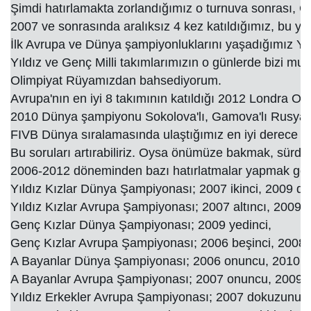
Şimdi hatırlamakta zorlandığımız o turnuva sonrası, Gr
2007 ve sonrasında aralıksız 4 kez katıldığımız, bu yıl
İlk Avrupa ve Dünya şampiyonluklarını yaşadığımız Yıld
Yıldız ve Genç Milli takımlarımızın o günlerde bizi m
Olimpiyat Rüyamızdan bahsediyorum.

Avrupa'nın en iyi 8 takımının katıldığı 2012 Londra Ol
2010 Dünya şampiyonu Sokolova'lı, Gamova'lı Rusya'yı 
FIVB Dünya sıralamasında ulaştığımız en iyi derece ola
Bu soruları artırabiliriz. Oysa önümüze bakmak, sürdürü
2006-2012 döneminden bazı hatırlatmalar yapmak gere
Yıldız Kızlar Dünya Şampiyonası; 2007 ikinci, 2009 d
Yıldız Kızlar Avrupa Şampiyonası; 2007 altıncı, 2009 b
Genç Kızlar Dünya Şampiyonası; 2009 yedinci,

Genç Kızlar Avrupa Şampiyonası; 2006 beşinci, 2008 
A Bayanlar Dünya Şampiyonası; 2006 onuncu, 2010 alt
A Bayanlar Avrupa Şampiyonası; 2007 onuncu, 2009 be
Yıldız Erkekler Avrupa Şampiyonası; 2007 dokuzunu, 20