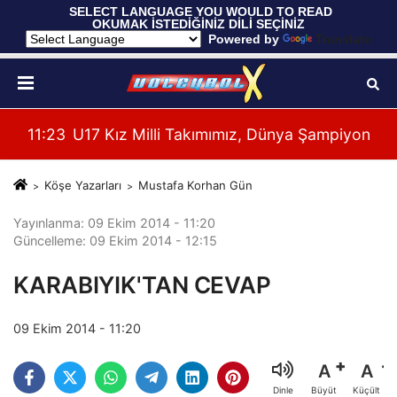
 SELECT LANGUAGE YOU WOULD TO READ 
OKUMAK İSTEDİĞİNİZ DİLİ SEÇİNİZ
  Powered by 
Translate
 Maçı Oynadı
11:23
U17 Kız Milli Takımımız, Dünya Şampiyonası'n
11:
Köşe Yazarları
Mustafa Korhan Gün
Yayınlanma: 09 Ekim 2014 - 11:20
Güncelleme: 09 Ekim 2014 - 12:15
KARABIYIK'TAN CEVAP
09 Ekim 2014 - 11:20
A
A
Büyüt
Küçült
Dinle