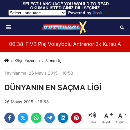
 SELECT LANGUAGE YOU WOULD TO READ 
OKUMAK İSTEDİĞİNİZ DİLİ SEÇİNİZ
  Powered by 
Translate
leri Hazırlıklarına Başladı
su Alanya’da Başladı
00:39
U20 Erkek Millî Takımımız, 2027 CEV U20 Er
Köşe Yazarları
Sırma Üç
Yayınlanma: 26 Mayıs 2015 - 16:53
DÜNYANIN EN SAÇMA LİGİ
26 Mayıs 2015 - 16:53
A
A
Büyüt
Küçült
Dinle