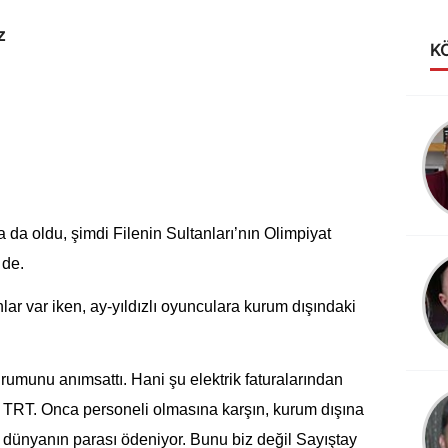
z
K
Alev Anakok
LİGİN KRALİÇESİ
VAKIFBANK
a oldu, şimdi Filenin Sultanları’nın Olimpiyat
 de.
r var iken, ay-yıldızlı oyunculara kurum dışındaki
umunu anımsattı. Hani şu elektrik faturalarından
en TRT. Onca personeli olmasına karşın, kurum dışına
in dünyanın parası ödeniyor. Bunu biz değil Sayıştay