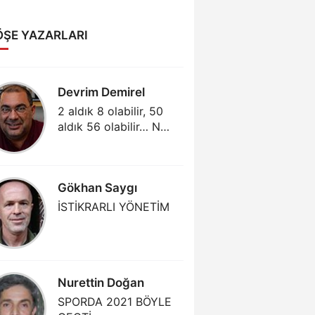
ÖŞE YAZARLARI
Devrim Demirel
Abdull
2 aldık 8 olabilir, 50
GÜNÜM
aldık 56 olabilir… Ne
MENAJE
varsa salonda var!
AKLIMA
(3)
Gökhan Saygı
Gjergj 
İSTİKRARLI YÖNETİM
PARTIZ
TEK MR
Nurettin Doğan
Mehmet
SPORDA 2021 BÖYLE
DAHA Ç