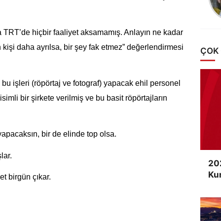
 TRT’de hiçbir faaliyet aksamamış. Anlayın ne kadar
in kişi daha ayrılsa, bir şey fak etmez” değerlendirmesi
ÇOK
 işleri (röpörtaj ve fotograf) yapacak ehil personel
mli bir şirkete verilmiş ve bu basit röpörtajların
apacaksın, bir de elinde top olsa.
lar.
20
Ku
t birgün çıkar.