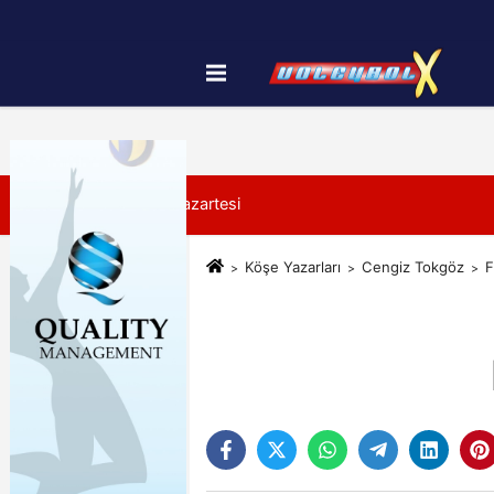
Künye
İletişim
Çerez Politikası
10 Ağustos 2026, Pazartesi
Köşe Yazarları
Cengiz Tokgöz
F