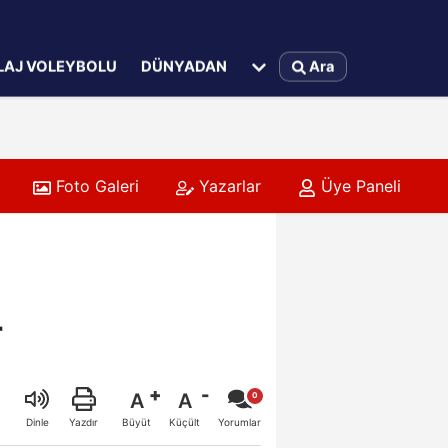
LAJ VOLEYBOLU
DÜNYADAN
Ara
Foto Galeri
Yazarlar
Üye Paneli
T
A
A
Büyüt
Küçült
Dinle
Yazdır
Yorumlar