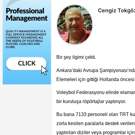
Cengiz Tokgö
Bir şey ilgimi çekti.
Ankara’daki Avrupa Şampiyonası’nda d
Elemeleri için gittiği Hollanda öncesi
Voleybol Federasyonu elinde elamanla
bir kuruluşa röpörtajlar yaptırıyor.
Bu bana 7133 personeli olan TRT kur
zorla kesilen paralarla destek veril
yaptırılan diziler veya programlar iç