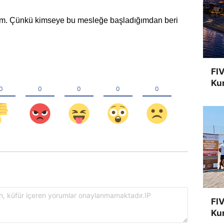
iririm. Çünkü kimseye bu mesleğe başladığımdan beri
FIV
Kur
FIV
Ku