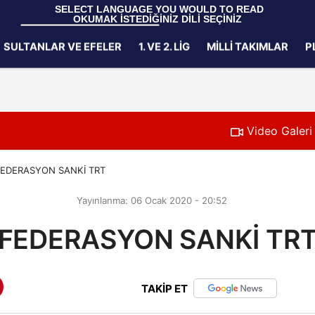
 SELECT LANGUAGE YOU WOULD TO READ 
OKUMAK İSTEDİĞİNİZ DİLİ SEÇİNİZ
  Powered by 
Translate
SULTANLAR VE EFELER
1. VE 2. LIG
MILLI TAKIMLAR
P
Gizlilik İlkeleri
Video Galeri
EDERASYON SANKİ TRT
Yayınlanma: 06 Ocak 2020 - 20:52
FEDERASYON SANKİ TR
TAKİP ET