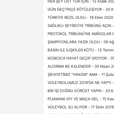
HER ŞEY ÜST TUR İÇİN - 12 Aralık 20
GÜN GEÇTİKÇE KÖTÜLEŞİYOR - 20 K
TÜRKİYE REZİL OLDU - 18 Ekim 2020
SAĞLIKLI SEYİRCİYE TRİBÜNÜ AÇIN -
PROTOKOL TRİBÜNÜ'NE AMİGOLAR Gİ
ŞAMPİYONLARA YAZIK OLDU - 09 Ağ
BASIN İLE İLİŞKİLER KÖTÜ - 12 Tem
KOSKOCA HAYAT GEÇİP GİDİYOR - 05
ALDIRMA BE KALENDER - 30 Nisan 2
ŞİKAYETİMİZ "HAKEM" AMA - 11 Şub
VOLEYBOLUMUZ 2019'DA NE YAPTI - 2
BİR İŞİ DOĞRU DÜRÜST YAPIN - 20 K
PİJAMANI GİY VE MAÇA GEL - 15 Kas
VOLEYBOL SU ALIYOR - 17 Ekim 2019