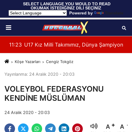
 SELECT LANGUAGE YOU WOULD TO READ 
OKUMAK İSTEDİĞİNİZ DİLİ SEÇİNİZ
  Powered by 
Translate
yonası'na Galibiyetle Başladı
11:21
2026 Akdeniz Oyunları'ndaki Rakiplerimiz Bel
11:
Köşe Yazarları
Cengiz Tokgöz
Yayınlanma: 24 Aralık 2020 - 20:03
VOLEYBOL FEDERASYONU
KENDİNE MÜSLÜMAN
24 Aralık 2020 - 20:03
A
A