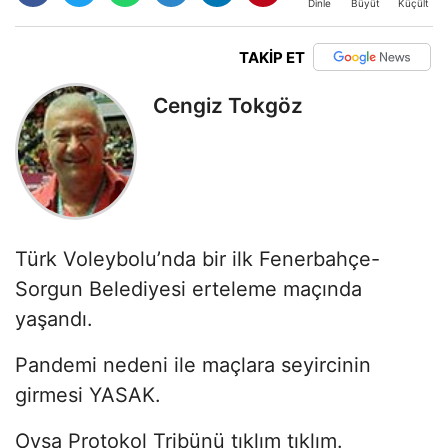
Büyüt
Küçült
Dinle
TAKİP ET
Cengiz Tokgöz
Türk Voleybolu’nda bir ilk Fenerbahçe-
Sorgun Belediyesi erteleme maçında
yaşandı.
Pandemi nedeni ile maçlara seyircinin
girmesi YASAK.
Oysa Protokol Tribünü tıklım tıklım.