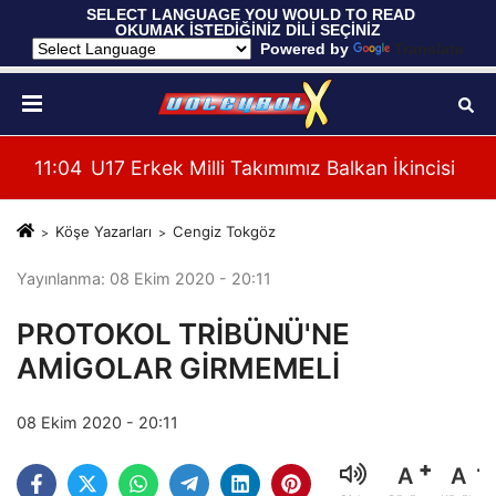
 SELECT LANGUAGE YOU WOULD TO READ 
OKUMAK İSTEDİĞİNİZ DİLİ SEÇİNİZ
  Powered by 
Translate
ncisi
11:04
U17 Erkek Milli Takımımız Balkan İkincisi
Köşe Yazarları
Cengiz Tokgöz
Yayınlanma: 08 Ekim 2020 - 20:11
PROTOKOL TRİBÜNÜ'NE
AMİGOLAR GİRMEMELİ
08 Ekim 2020 - 20:11
A
A