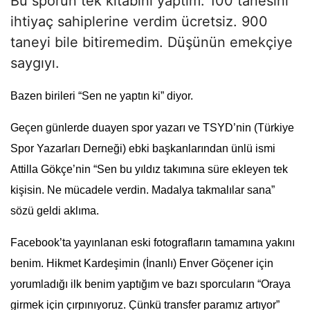
Bu sporun tek kitabını yaptım. 100 tanesini
ihtiyaç sahiplerine verdim ücretsiz. 900
taneyi bile bitiremedim. Düşünün emekçiye
saygıyı.
Bazen birileri “Sen ne yaptın ki” diyor.
Geçen günlerde duayen spor yazarı ve TSYD’nin (Türkiye
Spor Yazarları Derneği) ebki başkanlarından ünlü ismi
Attilla Gökçe’nin “Sen bu yıldız takımına süre ekleyen tek
kişisin. Ne mücadele verdin. Madalya takmalılar sana”
sözü geldi aklıma.
Facebook’ta yayınlanan eski fotografların tamamına yakını
benim. Hikmet Kardeşimin (İnanlı) Enver Göçener için
yorumladığı ilk benim yaptığım ve bazı sporcuların “Oraya
girmek için çırpınıyoruz. Çünkü transfer paramız artıyor”