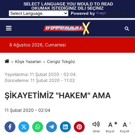
 SELECT LANGUAGE YOU WOULD TO READ 
OKUMAK İSTEDİĞİNİZ DİLİ SEÇİNİZ
  Powered by 
Translate
8 Ağustos 2026, Cumartesi
Köşe Yazarları
Cengiz Tokgöz
Yayınlanma: 11 Şubat 2020 - 02:04
Güncelleme: 11 Şubat 2020 - 11:02
ŞİKAYETİMİZ "HAKEM" AMA
11 Şubat 2020 - 02:04
A
A
Büyüt
Küçült
Dinle