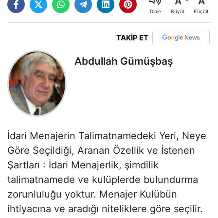
A
A
Büyüt
Küçült
Dinle
TAKİP ET
Abdullah Gümüşbaş
İdari Menajerin Talimatnamedeki Yeri, Neye
Göre Seçildiği, Aranan Özellik ve İstenen
Şartları : İdari Menajerlik, şimdilik
talimatnamede ve kulüplerde bulundurma
zorunluluğu yoktur. Menajer Kulübün
ihtiyacına ve aradığı niteliklere göre seçilir.