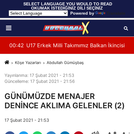
 SELECT LANGUAGE YOU WOULD TO READ 
OKUMAK İSTEDİĞİNİZ DİLİ SEÇİNİZ
  Powered by 
Translate
cisi
00:37
Filenin Sultanları, Hazırlık Maçında Fransa'y
00:
Köşe Yazarları
Abdullah Gümüşbaş
Yayınlanma: 17 Şubat 2021 - 21:53
Güncelleme: 17 Şubat 2021 - 21:56
GÜNÜMÜZDE MENAJER
DENİNCE AKLIMA GELENLER (2)
17 Şubat 2021 - 21:53