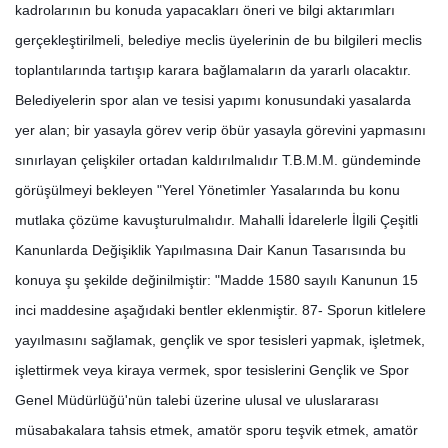
kadrolarının bu konuda yapacakları öneri ve bilgi aktarımları
gerçekleştirilmeli, belediye meclis üyelerinin de bu bilgileri meclis
toplantılarında tartışıp karara bağlamaların da yararlı olacaktır.
Belediyelerin spor alan ve tesisi yapımı konusundaki yasalarda
yer alan; bir yasayla görev verip öbür yasayla görevini yapmasını
sınırlayan çelişkiler ortadan kaldırılmalıdır T.B.M.M. gündeminde
görüşülmeyi bekleyen "Yerel Yönetimler Yasalarında bu konu
mutlaka çözüme kavuşturulmalıdır. Mahalli İdarelerle İlgili Çeşitli
Kanunlarda Değişiklik Yapılmasına Dair Kanun Tasarısında bu
konuya şu şekilde değinilmiştir: "Madde 1580 sayılı Kanunun 15
inci maddesine aşağıdaki bentler eklenmiştir. 87- Sporun kitlelere
yayılmasını sağlamak, gençlik ve spor tesisleri yapmak, işletmek,
işlettirmek veya kiraya vermek, spor tesislerini Gençlik ve Spor
Genel Müdürlüğü'nün talebi üzerine ulusal ve uluslararası
müsabakalara tahsis etmek, amatör sporu teşvik etmek, amatör