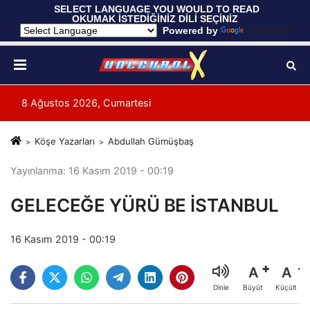
 SELECT LANGUAGE YOU WOULD TO READ 
OKUMAK İSTEDİĞİNİZ DİLİ SEÇİNİZ
  Powered by 
Translate
8 Ağustos 2026, Cumartesi
Köşe Yazarları
Abdullah Gümüşbaş
Yayınlanma: 16 Kasım 2019 - 00:19
GELECEĞE YÜRÜ BE İSTANBUL
16 Kasım 2019 - 00:19
A
A
Büyüt
Küçült
Dinle