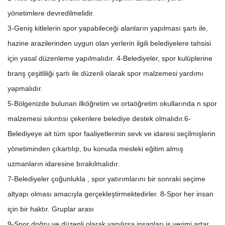
yönetimlere devredilmelidir.
3-Geniş kitlelerin spor yapabileceği alanların yapılması şartı ile,
hazine arazilerinden uygun olan yerlerin ilgili belediyelere tahsisi
için yasal düzenleme yapılmalıdır. 4-Belediyeler, spor kulüplerine
branş çeşitliliği şartı ile düzenli olarak spor malzemesi yardımı
yapmalıdır.
5-Bölgenizde bulunan ilköğretim ve ortaöğretim okullarında n spor
malzemesi sıkıntısı çekenlere belediye destek olmalıdır.
6-
Belediyeye ait tüm spor faaliyetlerinin sevk ve idaresi seçilmişlerin
yönetiminden çıkartılıp, bu konuda mesleki eğitim almış
uzmanların idaresine bırakılmalıdır.
7-Belediyeler çoğunlukla , spor yatırımlarını bir sonraki seçime
altyapı olması amacıyla gerçekleştirmektedirler. 8-Spor her insan
için bir haktır. Gruplar arası
9-Spor doğru ve düzenli olarak yapılırsa insanları iş verimi artar.