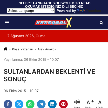
 SELECT LANGUAGE YOU WOULD TO READ 
OKUMAK İSTEDİĞİNİZ DİLİ SEÇİNİZ
  Powered by 
Translate
7 Ağustos 2026, Cuma
Köşe Yazarları
Alev Anakok
Yayınlanma: 06 Ekim 2015 - 10:07
SULTANLARDAN BEKLENTİ VE
SONUÇ
06 Ekim 2015 - 10:07
A
A
Büyüt
Küçült
Dinle