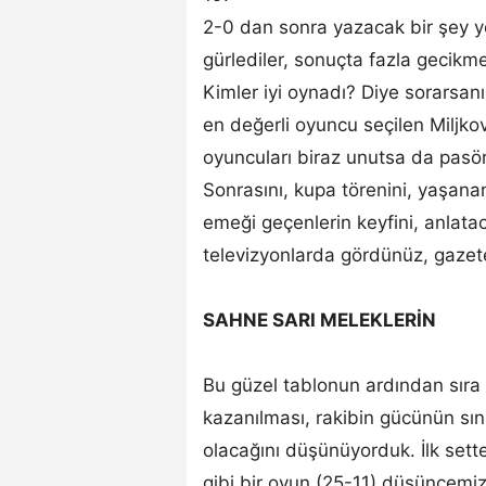
2-0 dan sonra yazacak bir şey yo
gürlediler, sonuçta fazla gecikm
Kimler iyi oynadı? Diye sorarsa
en değerli oyuncu seçilen Miljkov
oyuncuları biraz unutsa da pasör
Sonrasını, kupa törenini, yaşanan 
emeği geçenlerin keyfini, anlata
televizyonlarda gördünüz, gaze
SAHNE SARI MELEKLERİN
Bu güzel tablonun ardından sıra 
kazanılması, rakibin gücünün sını
olacağını düşünüyorduk. İlk sette
gibi bir oyun (25-11) düşüncemizi