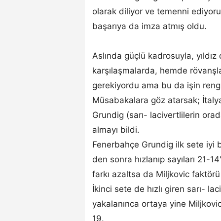
olarak diliyor ve temenni ediyoru
başarıya da imza atmış oldu.
Aslında güçlü kadrosuyla, yıldız 
karşılaşmalarda, hemde rövanşl
gerekiyordu ama bu da işin rengi
Müsabakalara göz atarsak; İtaly
Grundig (sarı- lacivertlilerin o
almayı bildi.
Fenerbahçe Grundig ilk sete iyi b
den sonra hızlanıp sayıları 21-14'e
farkı azaltsa da Miljkovic faktör
İkinci sete de hızlı giren sarı- la
yakalanınca ortaya yine Miljkovic 
19.