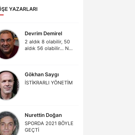
ÖŞE YAZARLARI
Devrim Demirel
Abdull
2 aldık 8 olabilir, 50
GÜNÜM
aldık 56 olabilir… Ne
MENAJE
varsa salonda var!
AKLIMA
(3)
Gökhan Saygı
Gjergj 
İSTİKRARLI YÖNETİM
PARTIZ
TEK MR
Nurettin Doğan
Mehmet
SPORDA 2021 BÖYLE
DAHA Ç
GEÇTİ
KAZAND