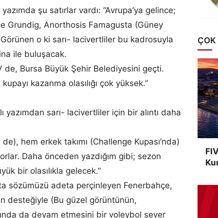
ı yazımda şu satırlar vardı: “Avrupa’ya gelince;
çe Grundig, Anorthosis Famagusta (Güney
 Görünen o ki sarı- lacivertliler bu kadrosuyla
ÇOK
ina ile buluşacak.
 de, Bursa Büyük Şehir Belediyesini geçti.
u kupayı kazanma olasılığı çok yüksek.”
klı yazımdan sarı- lacivertliler için bir alıntı daha
de), hem erkek takımı (Challenge Kupası’nda)
FIV
iyorlar. Daha önceden yazdığım gibi; sezon
Kur
ük bir olasılıkla gelecek.”
Ata sözümüzü adeta perçinleyen Fenerbahçe,
in desteğiyle (Bu güzel görüntünün,
rında da devam etmesini bir voleybol sever