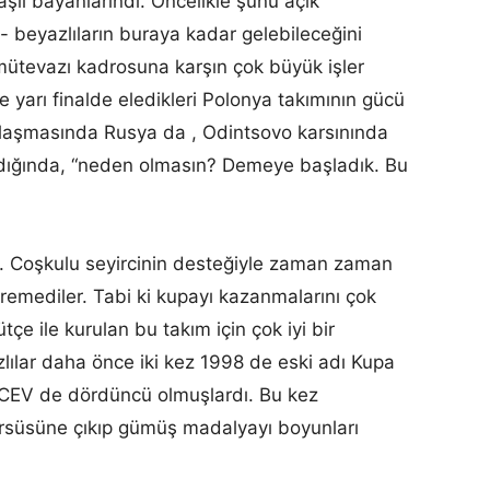
lı bayanlarındı. Öncelikle şunu açık
ah- beyazlıların buraya kadar gelebileceğini
tevazı kadrosuna karşın çok büyük işler
 yarı finalde eledikleri Polonya takımının gücü
şılaşmasında Rusya da , Odintsovo karsınında
ldığında, “neden olmasın? Demeye başladık. Bu
du. Coşkulu seyircinin desteğiyle zaman zaman
remediler. Tabi ki kupayı kazanmalarını çok
ütçe ile kurulan bu takım için çok iyi bir
lılar daha önce iki kez 1998 de eski adı Kupa
 CEV de dördüncü olmuşlardı. Bu kez
kürsüsüne çıkıp gümüş madalyayı boyunları