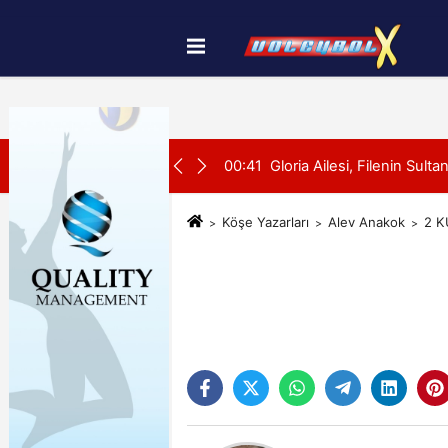
Künye
İletişim
Çerez Politikası
SON DAKİKA:
dü
00:41
Gloria Ailesi, Filenin Sultanl
Köşe Yazarları
Alev Anakok
2 K