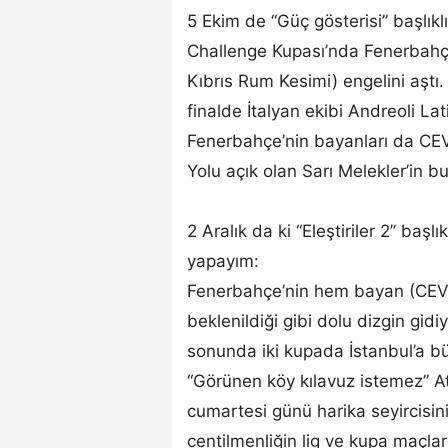
5 Ekim de “Güç gösterisi” başlıkl
Challenge Kupası’nda Fenerbah
Kıbrıs Rum Kesimi) engelini aştı.
finalde İtalyan ekibi Andreoli Lat
Fenerbahçe’nin bayanları da CEV
Yolu açık olan Sarı Melekler’in b
2 Aralık da ki “Eleştiriler 2” başlı
yapayım:
Fenerbahçe’nin hem bayan (CEV 
beklenildiği gibi dolu dizgin gid
sonunda iki kupada İstanbul’a büy
“Görünen köy kılavuz istemez” 
cumartesi günü harika seyircisin
centilmenliğin lig ve kupa maçla