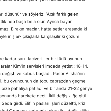
rı düşünür ve söyleriz: “Açık farklı gelen
lık hep başa bela olur. Ayrıca bayan
maz. Bırakın maçlar, hatta setler arasında ki
yle inişler- çıkışlarla karşılaşılır ki çözüm
ere kadar sarı- lacivertliler bir türlü oyunun
aralar Kim'in servisleri imdada yetişti: 18-14.
değişti ve kabus başladı. Pasör Alisha'nın
esi, bu oyuncunun da topu çaprazdan geçme
m bize pahalıya patladı ve bir anda 21-22 geriye
unda harekete geçti. İkili değişikliğe gitti.
Seda girdi. Elif'in pasları işleri düzeltti, kriz
ideriz” derken, antrenör tekrar ikili değişikliğe