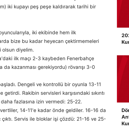
m) iki kupayı peş peşe kaldırarak tarihi bir
oyuncularıyla, iki ekibinde hem ilk
20
arda bize bu kadar heyecan çektirmemeleri
Ku
 olsun diyelim.
a'daki ilk maçı 2-3 kaybeden Fenerbahçe
rada da kazanması gerekiyordu) rövanşı 3-0
aşladı. Dengeli ve kontrollü bir oyunla 13-11
 getirdi. Rakibin servisleri karşısındaki sıkıntı
ü daha fazlasına izin vermedi: 25-22.
Dö
civertliler, 14-11'e kadar önde geldiler. 16-16 da
An
çıktı. Servis ile bloklar işi çözdü: 21-16 ve 25-
Kur