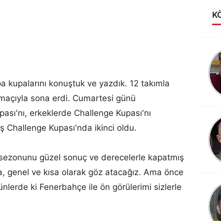
K
Alev Anakok
LİGİN KRALİÇESİ
VAKIFBANK
 kupalarını konuştuk ve yazdık. 12 takımla
 maçıyla sona erdi. Cumartesi günü
sı'nı, erkeklerde Challenge Kupası'nı
ş Challenge Kupası'nda ikinci oldu.
ezonunu güzel sonuç ve derecelerle kapatmış
a, genel ve kısa olarak göz atacağız. Ama önce
lerde ki Fenerbahçe ile ön görülerimi sizlerle