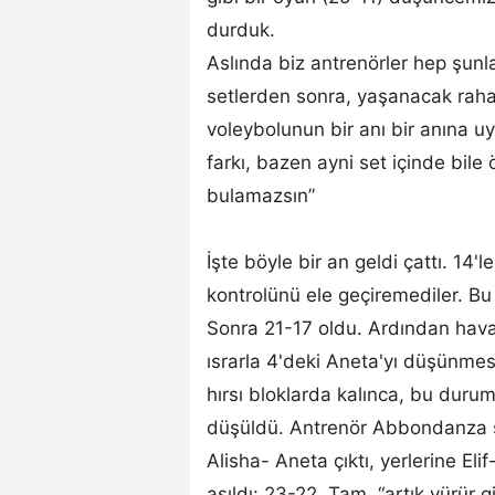
durduk.
Aslında biz antrenörler hep şunla
setlerden sonra, yaşanacak rahat
voleybolunun bir anı bir anına uy
farkı, bazen ayni set içinde bile ö
bulamazsın”
İşte böyle bir an geldi çattı. 14'l
kontrolünü ele geçiremediler. Bu 
Sonra 21-17 oldu. Ardından hava 
ısrarla 4'deki Aneta'yı düşünm
hırsı bloklarda kalınca, bu duru
düşüldü. Antrenör Abbondanza son
Alisha- Aneta çıktı, yerlerine Elif- 
aşıldı: 23-22. Tam, “artık yürür g