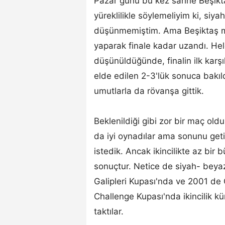
Pazar günü bu kez sahne Beşiktaş
yüreklilikle söylemeliyim ki, siy
düşünmemiştim. Ama Beşiktaş mü
yaparak finale kadar uzandı. Hele
düşünüldüğünde, finalin ilk kar
elde edilen 2-3'lük sonuca bakı
umutlarla da rövanşa gittik.
Beklenildiği gibi zor bir maç ol
da iyi oynadılar ama sonunu geti
istedik. Ancak ikincilikte az bir b
sonuçtur. Netice de siyah- beyaz
Galipleri Kupası'nda ve 2001 de
Challenge Kupası'nda ikincilik 
taktılar.