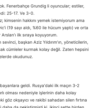
k. Fenerbahçe Grundig li oyuncular; estiler,
edi: 25-17. Ve 3-0.
nız; kimsenin hakkını yemek istemiyorum ama
ic'i (19 sayı aldı, %60 ile hücum yaptı) ve orta
 Arslan'ı ilk sıraya koyuyorum.
sevinci, başkan Aziz Yıldırım'ın, yöneticilerin,
cak cümleler kurmak kolay değil. Zaten hepsini
telerde okudunuz.
bayanlara geldi. Rusya'daki ilk maçın 3-2
rlı olması nedeniyle işlerinin daha kolay
ki göz okşayıcı ve rakibi sahadan silen fırtına
 daha da pekiştirmişti ki, ikinci sette birden