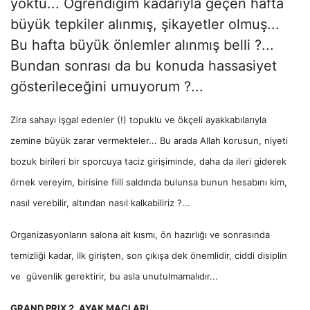
yoktu... Öğrendiğim kadarıyla geçen hafta
büyük tepkiler alınmış, şikayetler olmuş...
Bu hafta büyük önlemler alınmış belli ?...
Bundan sonrası da bu konuda hassasiyet
gösterileceğini umuyorum ?...
Zira sahayı işgal edenler (!) topuklu ve ökçeli ayakkabılarıyla
zemine büyük zarar vermekteler... Bu arada Allah korusun, niyeti
bozuk birileri bir sporcuya taciz girişiminde, daha da ileri giderek
örnek vereyim, birisine fiili saldırıda bulunsa bunun hesabını kim,
nasıl verebilir, altından nasıl kalkabiliriz ?...
Organizasyonların salona ait kısmı, ön hazırlığı ve sonrasında
temizliği kadar, ilk girişten, son çıkışa dek önemlidir, ciddi disiplin
ve güvenlik gerektirir, bu asla unutulmamalıdır...
GRAND PRIX 2. AYAK MAÇLARI...