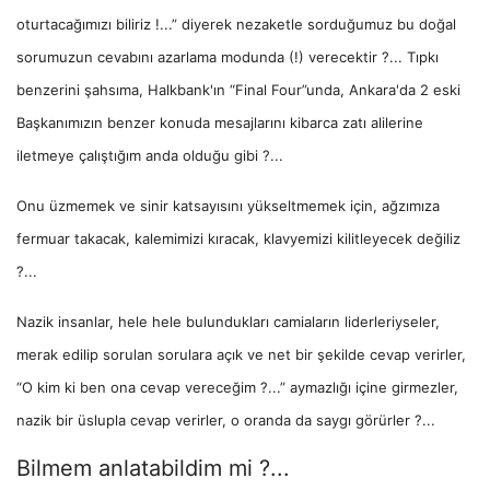
oturtacağımızı biliriz !...” diyerek nezaketle sorduğumuz bu doğal
sorumuzun cevabını azarlama modunda (!) verecektir ?... Tıpkı
benzerini şahsıma, Halkbank'ın “Final Four”unda, Ankara'da 2 eski
Başkanımızın benzer konuda mesajlarını kibarca zatı alilerine
iletmeye çalıştığım anda olduğu gibi ?...
Onu üzmemek ve sinir katsayısını yükseltmemek için, ağzımıza
fermuar takacak, kalemimizi kıracak, klavyemizi kilitleyecek değiliz
?...
Nazik insanlar, hele hele bulundukları camiaların liderleriyseler,
merak edilip sorulan sorulara açık ve net bir şekilde cevap verirler,
“O kim ki ben ona cevap vereceğim ?...” aymazlığı içine girmezler,
nazik bir üslupla cevap verirler, o oranda da saygı görürler ?...
Bilmem anlatabildim mi ?...