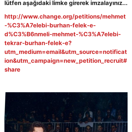
lütfen aşağıdaki limke girerek imzalayınız...
http://www.change.org/petitions/mehmet
-%C3%A7elebi-burhan-felek-e-
d%C3%B6nmeli-mehmet-%C3%A7elebi-
tekrar-burhan-felek-e?
utm_medium=email&utm_source=notificat
ion&utm_campaign=new_petition_recruit#
share