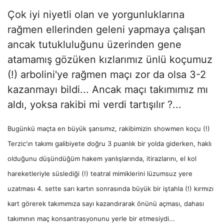
Çok iyi niyetli olan ve yorgunluklarına
rağmen ellerinden geleni yapmaya çalışan
ancak tutukluluğunu üzerinden gene
atamamış gözüken kızlarımız ünlü koçumuz
(!) arbolini'ye rağmen maçı zor da olsa 3-2
kazanmayı bildi... Ancak maçı takımımız mı
aldı, yoksa rakibi mi verdi tartışılır ?...
Bugünkü maçta en büyük şansımız, rakibimizin showmen koçu (!)
Terzic'ın takımı galibiyete doğru 3 puanlık bir yolda giderken, haklı
olduğunu düşündüğüm hakem yanlışlarında, itirazlarını, el kol
hareketleriyle süslediği (!) teatral mimiklerini lüzumsuz yere
uzatması 4. sette sarı kartın sonrasında büyük bir iştahla (!) kırmızı
kart görerek takımımıza sayı kazandırarak önünü açması, dahası
takımının maç konsantrasyonunu yerle bir etmesiydi...