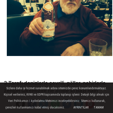
3 Tarafı denizlerle çevrili, göller, nehirlerle
Sizlere daha iyi hizmet sunabilmek adına sitemizde çerez konumlandırmaktayız.
zengin ülkemizde ne acıdır ki bazı hain
Kişisel verileriniz, KVKK ve GDPR kapsamında toplanıp işlenir. Detaylı bilgi almak için
kuruluşlar ithal şişe suyu satıyorlar ?...
Veri Politikamızı / Aydınlatma Metnimizi inceleyebilirsiniz. Sitemizi kullanarak,
Ne günlere geldik ?...
çerezleri kullanmamızı kabul etmiş olacaksınız.
AYRINTILAR
TAMAM