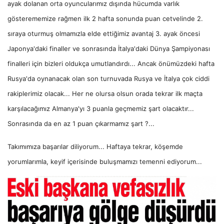
ayak dolanan orta oyuncularımız dışında hücumda varlık
gösterememize rağmen ilk 2 hafta sonunda puan cetvelinde 2.
sıraya oturmuş olmamızla elde ettiğimiz avantaj 3. ayak öncesi
Japonya'daki finaller ve sonrasında İtalya'daki Dünya Şampiyonası
finalleri için bizleri oldukça umutlandırdı... Ancak önümüzdeki hafta
Rusya'da oynanacak olan son turnuvada Rusya ve İtalya çok ciddi
rakiplerimiz olacak... Her ne olursa olsun orada tekrar ilk maçta
karşılacağımız Almanya'yı 3 puanla geçmemiz şart olacaktır...
Sonrasında da en az 1 puan çıkarmamız şart ?...
Takımımıza başarılar diliyorum... Haftaya tekrar, köşemde
yorumlarımla, keyif içerisinde buluşmamızı temenni ediyorum...