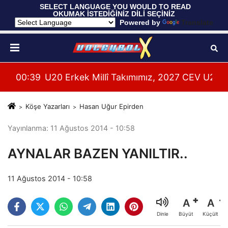
 SELECT LANGUAGE YOU WOULD TO READ 
OKUMAK İSTEDİĞİNİZ DİLİ SEÇİNİZ
  Powered by 
Translate
leri Hazırlıklarına Başladı
su Alanya’da Başladı
00:39
U20 Erkek Millî Takımımız, 2027 CEV U20 Er
Köşe Yazarları
Hasan Uğur Epirden
Yayınlanma: 11 Ağustos 2014 - 10:58
AYNALAR BAZEN YANILTIR..
11 Ağustos 2014 - 10:58
A
A
Büyüt
Küçült
Dinle