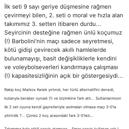
İlk seti 9 sayı geriye düşmesine rağmen
çevirmeyi bilen, 2. seti o moral ve hızla alan
takımımız 3. setten itibaren durdu...
Seyircinin desteğine rağmen ünlü koçumuz
(!) Barbolini'nin maçı sadece seyretmesi,
kötü gidişi çevirecek akıllı hamlelerde
bulunamayışı, basit değişikliklerle kendini
ve voleybolseverleri kandırmaya çalışması
(!) kapasitesizliğinin açık bir göstergesiydi...
Rak
ip koç Markos Kwiek yırtındı, her türlü alternatifini denedi,
kızlarıyla beraber oynadı (!) ve bizimkine fark attı... Sultanlarımızın
ilk 2 set oyuna kendi gayretleriyle asılmaları olmasa maçı 3-0'la
yitirirdik ?... Çünkü 2 koç arasındaki fark 3-0'lıktı...
Takımımız hala etkili servis atamıyor... Smaç servis kullanan yok !...