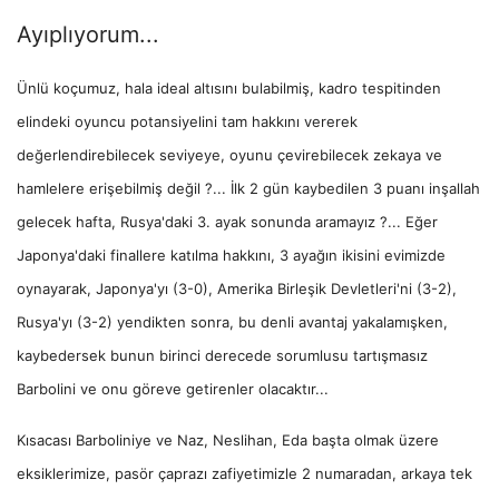
Ayıplıyorum...
Ünlü koçumuz, hala ideal altısını bulabilmiş, kadro tespitinden
elindeki oyuncu potansiyelini tam hakkını vererek
değerlendirebilecek seviyeye, oyunu çevirebilecek zekaya ve
hamlelere erişebilmiş değil ?... İlk 2 gün kaybedilen 3 puanı inşallah
gelecek hafta, Rusya'daki 3. ayak sonunda aramayız ?... Eğer
Japonya'daki finallere katılma hakkını, 3 ayağın ikisini evimizde
oynayarak, Japonya'yı (3-0), Amerika Birleşik Devletleri'ni (3-2),
Rusya'yı (3-2) yendikten sonra, bu denli avantaj yakalamışken,
kaybedersek bunun birinci derecede sorumlusu tartışmasız
Barbolini ve onu göreve getirenler olacaktır...
Kısacası Barboliniye ve Naz, Neslihan, Eda başta olmak üzere
eksiklerimize, pasör çaprazı zafiyetimizle 2 numaradan, arkaya tek