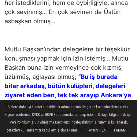
her istediklerini, hem de oybirliğiyle, alınca
çok sevinmiş… En çok sevinen de Üstün
asbaşkan olmuş…
Mutlu Başkan’ından delegelere bir teşekkür
konuşması yapmak için izin istemiş… Mutlu
Başkan buna izin vermeyince çok kızmış,
üzülmüş, ağlayası olmuş;
“Bu iş burada
biter arkadaş, bütün kulüpleri, delegeleri
ziyaret eden ben, tek tek arayıp Ankara’ya
gelmelerini sağlayan ben, ama onlara bir
Sizlere daha iyi hizmet sunabilmek adına sitemizde çerez konumlandırmaktayız.
teşekkür konuşması yapmam çok
Kişisel verileriniz, KVKK ve GDPR kapsamında toplanıp işlenir. Detaylı bilgi almak için
görülüyor.”
demiş, köpürmüş… Görevi
Veri Politikamızı / Aydınlatma Metnimizi inceleyebilirsiniz. Sitemizi kullanarak,
çerezleri kullanmamızı kabul etmiş olacaksınız.
AYRINTILAR
TAMAM
bırakmaya kalkmış…