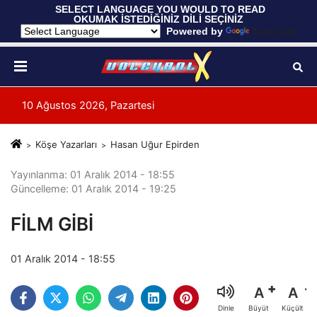
 SELECT LANGUAGE YOU WOULD TO READ 
OKUMAK İSTEDİĞİNİZ DİLİ SEÇİNİZ
  Powered by 
Translate
10 Ağustos 2026, Pazartesi
Köşe Yazarları
Hasan Uğur Epirden
Yayınlanma: 01 Aralık 2014 - 18:55
Güncelleme: 01 Aralık 2014 - 19:25
FİLM GİBİ
01 Aralık 2014 - 18:55
A
A
Büyüt
Küçült
Dinle