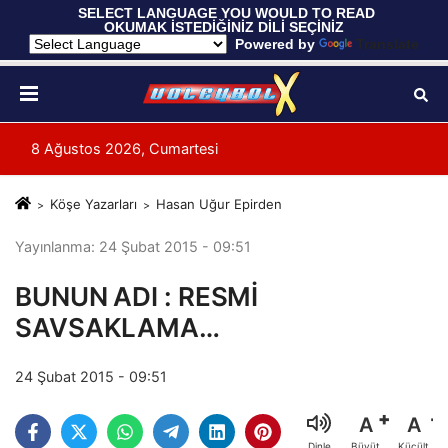
 SELECT LANGUAGE YOU WOULD TO READ 
OKUMAK İSTEDİĞİNİZ DİLİ SEÇİNİZ
  Powered by 
Translate
8 Ağustos 2026, Cumartesi
Köşe Yazarları
Hasan Uğur Epirden
Yayınlanma: 24 Şubat 2015 - 09:51
BUNUN ADI : RESMİ
SAVSAKLAMA…
24 Şubat 2015 - 09:51
A
A
Büyüt
Küçült
Dinle