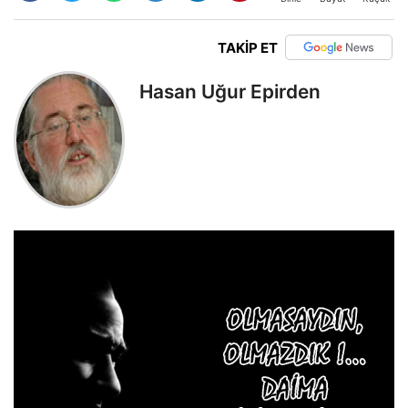
TAKİP ET
Hasan Uğur Epirden