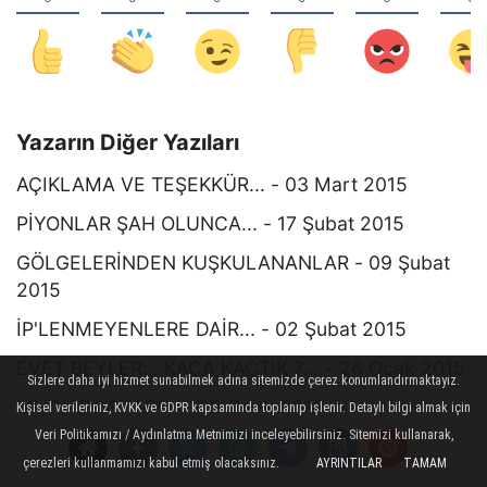
Yazarın Diğer Yazıları
AÇIKLAMA VE TEŞEKKÜR... - 03 Mart 2015
PİYONLAR ŞAH OLUNCA... - 17 Şubat 2015
GÖLGELERİNDEN KUŞKULANANLAR - 09 Şubat
2015
İP'LENMEYENLERE DAİR... - 02 Şubat 2015
EVET BEYLER... KAÇA KAÇTIK ?... - 26 Ocak 2015
Sizlere daha iyi hizmet sunabilmek adına sitemizde çerez konumlandırmaktayız.
MHGK DOSYASI... - 22 Ocak 2015
Kişisel verileriniz, KVKK ve GDPR kapsamında toplanıp işlenir. Detaylı bilgi almak için
Veri Politikamızı / Aydınlatma Metnimizi inceleyebilirsiniz. Sitemizi kullanarak,
ŞAH!.. - 20 Ocak 2015
çerezleri kullanmamızı kabul etmiş olacaksınız.
AYRINTILAR
TAMAM
MAKAMLAR MI İNSANLARI YÜCELTİR, İNSANLAR