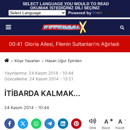
 SELECT LANGUAGE YOU WOULD TO READ 
OKUMAK İSTEDİĞİNİZ DİLİ SEÇİNİZ
  Powered by 
Translate
ü
00:41
Gloria Ailesi, Filenin Sultanları'nı Ağırladı
00:
Köşe Yazarları
Hasan Uğur Epirden
Yayınlanma: 24 Kasım 2014 - 10:44
Güncelleme: 24 Kasım 2014 - 13:21
İTİBARDA KALMAK...
24 Kasım 2014 - 10:44
A
A
Büyüt
Küçült
Dinle