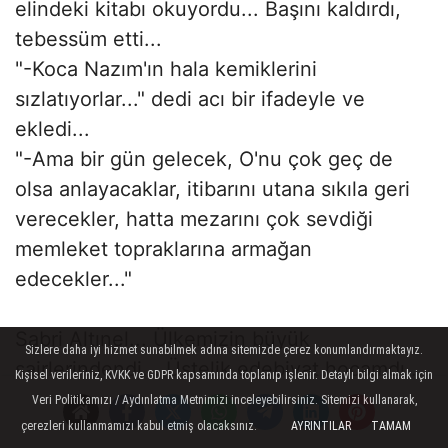
elindeki kitabı okuyordu... Başını kaldırdı,
tebessüm etti...
"-Koca Nazım'ın hala kemiklerini
sızlatıyorlar..." dedi acı bir ifadeyle ve
ekledi...
"-Ama bir gün gelecek, O'nu çok geç de
olsa anlayacaklar, itibarını utana sıkıla geri
verecekler, hatta mezarını çok sevdiği
memleket topraklarına armağan
edecekler..."
Sabri Altınel... Ülkemizin büyük
Sizlere daha iyi hizmet sunabilmek adına sitemizde çerez konumlandırmaktayız.
şairlerindendi... Üstelik edebiyat hocamdı...
Kişisel verileriniz, KVKK ve GDPR kapsamında toplanıp işlenir. Detaylı bilgi almak için
Büyük aydın... İnsan gibi insan...
Veri Politikamızı / Aydınlatma Metnimizi inceleyebilirsiniz. Sitemizi kullanarak,
Ama ne yazık ki şimdi ağır hastaydı... Sigara
çerezleri kullanmamızı kabul etmiş olacaksınız.
AYRINTILAR
TAMAM