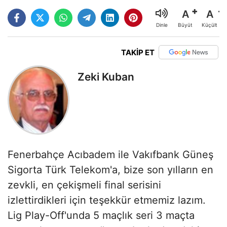
A
A
Büyüt
Küçült
Dinle
TAKİP ET
Zeki Kuban
Fenerbahçe Acıbadem ile Vakıfbank Güneş
Sigorta Türk Telekom'a, bize son yılların en
zevkli, en çekişmeli final serisini
izlettirdikleri için teşekkür etmemiz lazım.
Lig Play-Off'unda 5 maçlık seri 3 maçta