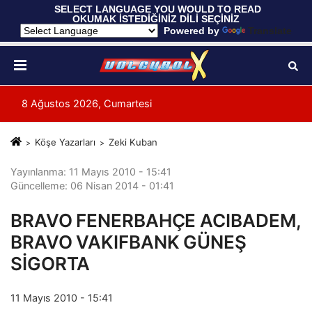
 SELECT LANGUAGE YOU WOULD TO READ 
OKUMAK İSTEDİĞİNİZ DİLİ SEÇİNİZ
  Powered by 
Translate
8 Ağustos 2026, Cumartesi
Köşe Yazarları
Zeki Kuban
Yayınlanma: 11 Mayıs 2010 - 15:41
Güncelleme: 06 Nisan 2014 - 01:41
BRAVO FENERBAHÇE ACIBADEM,
BRAVO VAKIFBANK GÜNEŞ
SİGORTA
11 Mayıs 2010 - 15:41