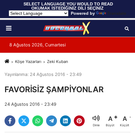
 SELECT LANGUAGE YOU WOULD TO READ 
OKUMAK İSTEDİĞİNİZ DİLİ SEÇİNİZ
  Powered by 
Translate
8 Ağustos 2026, Cumartesi
Köşe Yazarları
Zeki Kuban
Yayınlanma: 24 Ağustos 2016 - 23:49
FAVORİSİZ ŞAMPİYONLAR
24 Ağustos 2016 - 23:49
A
A
Büyüt
Küçült
Dinle